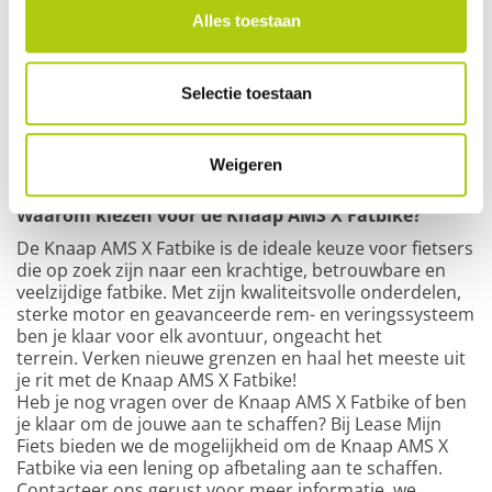
juiste versnelling binnen handbereik.
Alles toestaan
LCD weergave voor volledige controle
De LCD-weergave op de Knaap AMS X toont je in real-
time informatie over je snelheid, accu-status en andere
Selectie toestaan
belangrijke gegevens. Zo ben je altijd volledig op de
hoogte van je rit en energieverbruik. Dit maakt het
gemakkelijker om je ritten te plannen en optimaal te
Weigeren
genieten van je avontuur.
Waarom kiezen voor de Knaap AMS X Fatbike?
De Knaap AMS X Fatbike is de ideale keuze voor fietsers
die op zoek zijn naar een krachtige, betrouwbare en
veelzijdige fatbike. Met zijn kwaliteitsvolle onderdelen,
sterke motor en geavanceerde rem- en veringssysteem
ben je klaar voor elk avontuur, ongeacht het
terrein.
Verken nieuwe grenzen en haal het meeste uit
je rit met de Knaap AMS X Fatbike!
Heb je nog vragen over de Knaap AMS X Fatbike of ben
je klaar om de jouwe aan te schaffen? Bij Lease Mijn
Fiets bieden we de mogelijkheid om de Knaap AMS X
Fatbike via een lening op afbetaling aan te schaffen.
Contacteer ons gerust voor meer informatie, we