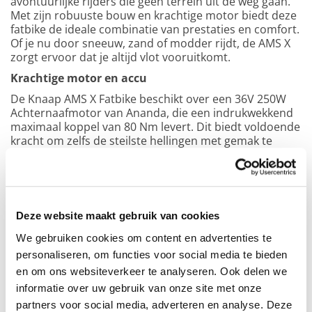
avontuurlijke rijders die geen terrein uit de weg gaan.
Met zijn robuuste bouw en krachtige motor biedt deze
fatbike de ideale combinatie van prestaties en comfort.
Of je nu door sneeuw, zand of modder rijdt, de AMS X
zorgt ervoor dat je altijd vlot vooruitkomt.
Krachtige motor en accu
De Knaap AMS X Fatbike beschikt over een 36V 250W
Achternaafmotor van Ananda, die een indrukwekkend
maximaal koppel van 80 Nm levert. Dit biedt voldoende
kracht om zelfs de steilste hellingen met gemak te
beklimmen zonder in te boeten op snelheid of
comfort.
De motor wordt gevoed door een 36V 20Ah
Lithium-ion accu, die zorgt voor een lange actieradius,
zodat je met vertrouwen langere ritten kunt maken.
De
meegeleverde oplader van 36V 3A zorgt voor een
Deze website maakt gebruik van cookies
snelle oplaadbeurt, zodat je snel weer op pad kunt.
We gebruiken cookies om content en advertenties te
Geavanceerde vering en hydraulische remmen
personaliseren, om functies voor social media te bieden
Om het rijcomfort te maximaliseren, is de Knaap AMS X
en om ons websiteverkeer te analyseren. Ook delen we
uitgerust met een voorvork van aluminium legering die
informatie over uw gebruik van onze site met onze
uitstekende demping biedt. Dit zorgt ervoor dat je zelfs
partners voor social media, adverteren en analyse. Deze
op de ruwste paden een comfortabele rit