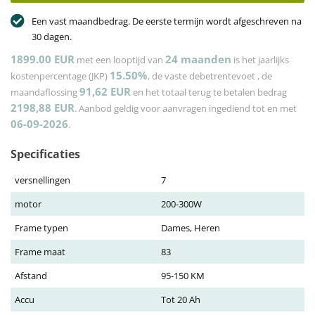
Een vast maandbedrag. De eerste termijn wordt afgeschreven na
30 dagen.
1899.00 EUR
24
maanden
met een looptijd van
is het jaarlijks
15.50%
kostenpercentage (JKP)
, de vaste debetrentevoet
, de
91,62
EUR
maandaflossing
en het totaal terug te betalen bedrag
2198,88
EUR
. Aanbod geldig voor aanvragen ingediend tot en met
06-09-2026
.
Specificaties
versnellingen
7
motor
200-300W
Frame typen
Dames, Heren
Frame maat
83
Afstand
95-150 KM
Accu
Tot 20 Ah