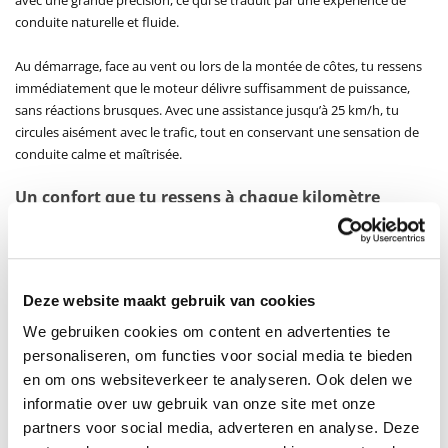
avec une grande précision, ce qui se traduit par une expérience de
conduite naturelle et fluide.
Au démarrage, face au vent ou lors de la montée de côtes, tu ressens
immédiatement que le moteur délivre suffisamment de puissance,
sans réactions brusques. Avec une assistance jusqu’à 25 km/h, tu
circules aisément avec le trafic, tout en conservant une sensation de
conduite calme et maîtrisée.
Un confort que tu ressens à chaque kilomètre
Le Vogue Mestengo Mid a clairement été conçu dans une optique de
confort. La fourche suspendue absorbe efficacement les irrégularités
de la chaussée, tandis que la tige de selle suspendue offre un
amortissement supplémentaire pour le dos et l’assise. Cela fait une
Deze website maakt gebruik van cookies
réelle différence sur les pavés, les pistes cyclables mal entretenues ou
We gebruiken cookies om content en advertenties te
lors de trajets plus longs, où le confort est essentiel.
personaliseren, om functies voor social media te bieden
Le cadre en aluminium est solidement construit tout en restant
en om ons websiteverkeer te analyseren. Ook delen we
suffisamment léger pour conserver une bonne maniabilité. Le
Mestengo Mid se montre ainsi robuste sans être lourd ni encombrant,
informatie over uw gebruik van onze site met onze
ce qui améliore le confort de conduite et le contrôle.
partners voor social media, adverteren en analyse. Deze