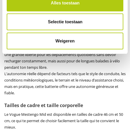
L’éclairage LED automatique, alimenté par la batterie, garantit une
Alles toestaan
bonne visibilité au crépuscule et dans l’obscurité. L’antivol de cadre
AXA Defender est fourni de série et permet de stationner ton vélo
rapidement et en toute sécurité.
Selectie toestaan
Batterie fiable avec grande autonomie
Weigeren
Le Vogue Mestengo Mid est équipé d’une batterie CAN de 14 Ah,
offrant une autonomie d’environ 70 à 120 kilomètres. Cela te donne
une grande liberté pour les déplacements quotidiens sans devoir
recharger constamment, mais aussi pour de longues balades à vélo
pendant ton temps libre.
L’autonomie réelle dépend de facteurs tels que le style de conduite, les
conditions météorologiques, le terrain et le niveau d’assistance choisi,
mais en pratique, cette batterie offre une autonomie généreuse et
fiable.
Tailles de cadre et taille corporelle
Le Vogue Mestengo Mid est disponible en tailles de cadre 46 cm et 50
cm, ce qui te permet de choisir facilement la taille qui te convient le
mieux.