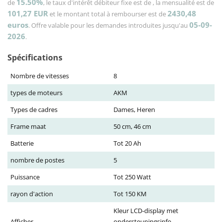
15.50%
de
, le taux d'intérêt débiteur fixe est de
, la mensualité est de
101,27
EUR
2430,48
et le montant total à rembourser est de
euros
05-09-
. Offre valable pour les demandes introduites jusqu'au
2026
.
Spécifications
Nombre de vitesses
8
types de moteurs
AKM
Types de cadres
Dames, Heren
Frame maat
50 cm, 46 cm
Batterie
Tot 20 Ah
nombre de postes
5
Puissance
Tot 250 Watt
rayon d'action
Tot 150 KM
Kleur LCD-display met
Afficher
ondersteuningsinfo