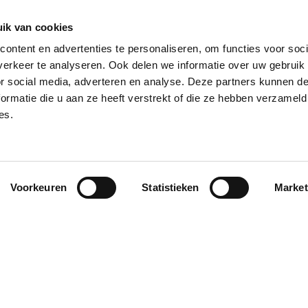
ers abordables
Btw-nummer: BE 1005.528.130
nettes électriques
KBO: 1005.528.130
ik van cookies
ontent en advertenties te personaliseren, om functies voor soci
erkeer te analyseren. Ook delen we informatie over uw gebruik
or social media, adverteren en analyse. Deze partners kunnen 
ormatie die u aan ze heeft verstrekt of die ze hebben verzameld
es.
Taux d’intérêt débiteur
Montant des vers
aux annuel effectif global
annuel (fixe)
par mois
15,50%
15,50%
62,67 €
Voorkeuren
Statistieken
Market
15,50%
15,50%
101,80 €
12%
12%
166,22 € 
nde par l’une de nos banques partenaires. Intermédiaire de crédit (agent à titre
ion avec différentes sociétés de leasing partenaires. Cette option est réservée 