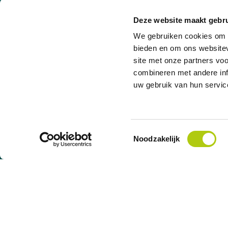
Garanties des scooters
Top 6 des scoot
Entretien du scooter
Top 6 des trotti
Deze website maakt gebru
Forfaits d’entretien
Rétro
We gebruiken cookies om c
F.A.Q.
Sportif
bieden en om ons websitev
Ville
site met onze partners vo
combineren met andere inf
Exemples de calcul
uw gebruik van hun servic
Valeur actuelle
Montant total du crédit
T
1.299,00 €
1.299,00 €
Toestemmingsselectie
Noodzakelijk
2.549,00 €
2.549,00 €
5.049,00 €
5.049,00 €
Type de crédit : Prêt à tempérament, sous réserve d’acceptation de votre dema
1005.528.130, immatriculée auprès de la FSMA.
Leasing professionnel : Nous proposons du leasing professionnel en collaborat
la société de leasing concernée.