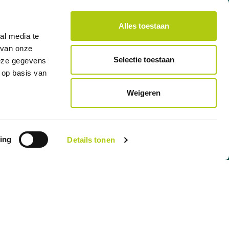
Alles toestaan
al media te
 van onze
Selectie toestaan
deze gegevens
 op basis van
Weigeren
ements
Durée du contrat de crédit
Montant total à payer
24 mois
1.504,18 €
ing
Details tonen
30 mois
3.053,95 €
36 mois
5.983,92 €
 secondaire) : Lease je scooter BV, Veilingstraat 49, 2320 Hoogstraten, KBO
aux entreprises et aux indépendants et est toujours soumise à l’approbation de