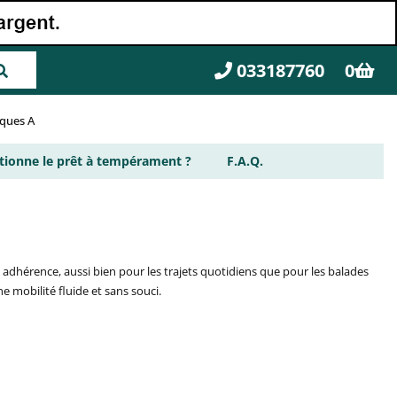
033187760
0
rques A
ionne le prêt à tempérament ?
F.A.Q.
 adhérence, aussi bien pour les trajets quotidiens que pour les balades
e mobilité fluide et sans souci.