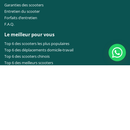
Garanties des scooters
Entretien du scooter
Forfaits d’entretien
F.A.Q.
Le meilleur pour vous
Top 6 des scooters les plus populaires
Top 6 des déplacements domicile-travail
Top 6 des scooters chinois
Top 6 des meilleurs scooters
Top 6 des scooters abordables
Top 6 des trottinettes électriques
Rétro
Sportif
Ville
A propos de nous
A propos de nous
Contact
Point de service