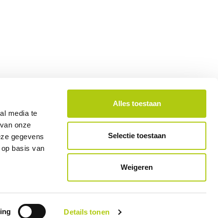
Alles toestaan
al media te
e
Distributeur officiel des marques A
 van onze
Selectie toestaan
deze gegevens
 op basis van
Weigeren
ing
Details tonen