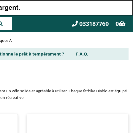
033187760
0
rques A
ionne le prêt à tempérament ?
F.A.Q.
nt un vélo solide et agréable à utiliser. Chaque fatbike Diablo est équipé
on récréative.