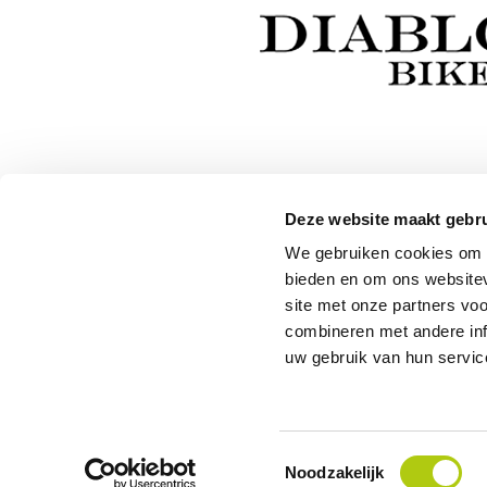
* Lees hier meer over de voorwaar
Deze website maakt gebru
We gebruiken cookies om c
97 % des clients nous recommandent
bieden en om ons websitev
site met onze partners vo
Besoin d'aide ?
combineren met andere inf
uw gebruik van hun servic
Contactez
notre service clientèle
.
Point de service scooters
Le meilleur
Toestemmingsselectie
Noodzakelijk