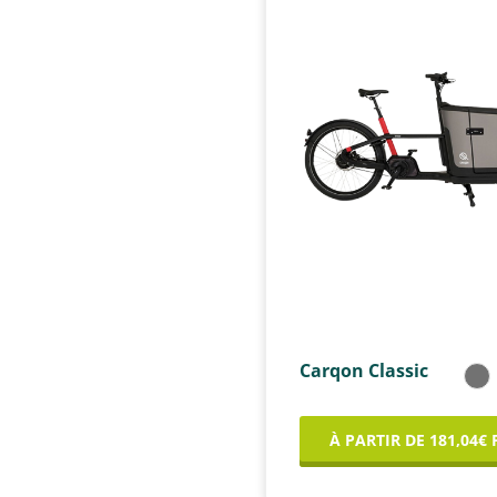
Carqon Classic
À PARTIR DE 181,04€