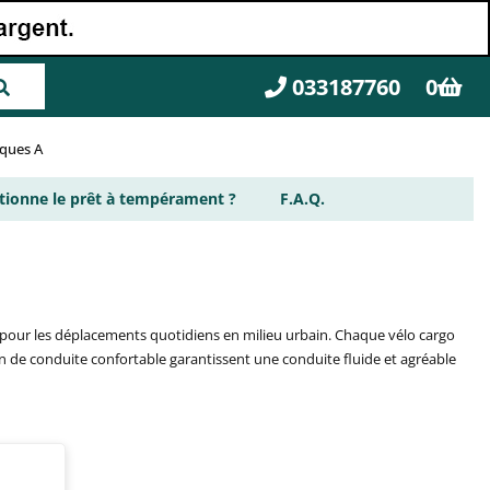
033187760
0
rques A
ionne le prêt à tempérament ?
F.A.Q.
u pour les déplacements quotidiens en milieu urbain. Chaque vélo cargo
on de conduite confortable garantissent une conduite fluide et agréable