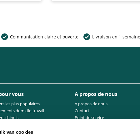
Communication claire et ouverte
Livraison en 1 semain
 pour vous
A propos de nous
rs les plus populaires
A propos de nous
cements domicile-travail
Contact
rs chinois
Point de service
urs scooters
ers abordables
Btw-nummer: BE 1005.528.130
ik van cookies
nettes électriques
KBO: 1005.528.130