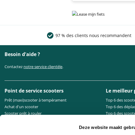
97 % des clients nous recommandent
Besoin d'aide ?
Contactez
notre service clientèle
.
Point de service scooters
Le meilleur
Prêt (maxi)scooter à tempérament
Top 6 des scoote
Achat d'un scooter
Top 6 des dépla
Scooter prêt à rouler
Top 6 des scoote
Livraison de scooter
Top 6 des meille
Garanties des scooters
Top 6 des scoot
Deze website maakt gebru
Entretien du scooter
Top 6 des trotti