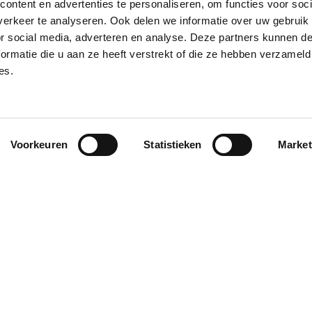
ontent en advertenties te personaliseren, om functies voor soci
erkeer te analyseren. Ook delen we informatie over uw gebruik
or social media, adverteren en analyse. Deze partners kunnen 
ormatie die u aan ze heeft verstrekt of die ze hebben verzameld
es.
Taux d’intérêt débiteur
Montant des vers
aux annuel effectif global
annuel (fixe)
par mois
Voorkeuren
Statistieken
Market
15,50%
15,50%
62,67 €
15,50%
15,50%
101,80 €
12%
12%
166,22 € 
nde par l’une de nos banques partenaires. Intermédiaire de crédit (agent à titre
ion avec différentes sociétés de leasing partenaires. Cette option est réservée 