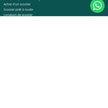
Achat d'un scooter
Scooter prêt à rouler
Livraison de scooter
Garanties des scooters
Entretien du scooter
Forfaits d’entretien
F.A.Q.
Le meilleur pour vous
Top 6 des scooters les plus populaires
Top 6 des déplacements domicile-travail
Top 6 des scooters chinois
Top 6 des meilleurs scooters
Top 6 des scooters abordables
Top 6 des trottinettes électriques
Rétro
Sportif
Ville
A propos de nous