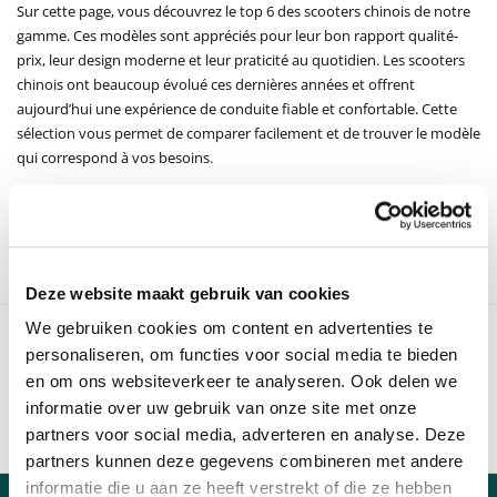
Sur cette page, vous découvrez le top 6 des scooters chinois de notre
gamme. Ces modèles sont appréciés pour leur bon rapport qualité-
prix, leur design moderne et leur praticité au quotidien. Les scooters
chinois ont beaucoup évolué ces dernières années et offrent
aujourd’hui une expérience de conduite fiable et confortable. Cette
sélection vous permet de comparer facilement et de trouver le modèle
qui correspond à vos besoins.
FILTEREN
Deze website maakt gebruik van cookies
We gebruiken cookies om content en advertenties te
97 % des clients nous recommandent
personaliseren, om functies voor social media te bieden
Communication claire et ouverte
en om ons websiteverkeer te analyseren. Ook delen we
Livraison en 1 semaine
informatie over uw gebruik van onze site met onze
Distributeur officiel des marques A
partners voor social media, adverteren en analyse. Deze
partners kunnen deze gegevens combineren met andere
informatie die u aan ze heeft verstrekt of die ze hebben