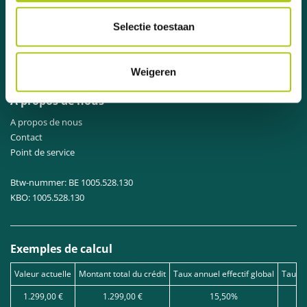
Top 6 des meilleurs scooters
Top 6 des scooters abordables
Selectie toestaan
Top 6 des trottinettes électriques
Rétro
Sportif
Weigeren
Ville
A propos de nous
A propos de nous
Contact
Point de service
Btw-nummer: BE 1005.528.130
KBO: 1005.528.130
Exemples de calcul
Valeur actuelle
Montant total du crédit
Taux annuel effectif global
Taux d
1.299,00 €
1.299,00 €
15,50%