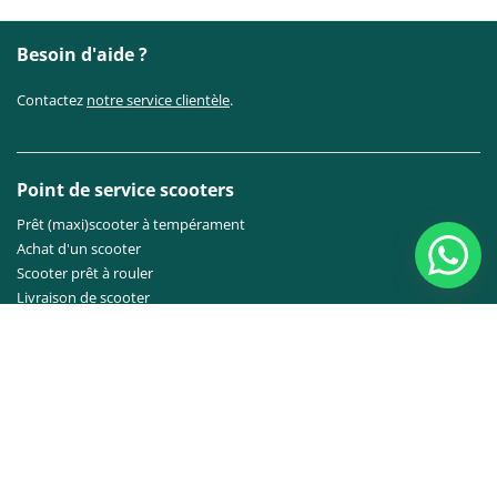
Besoin d'aide ?
Contactez
notre service clientèle
.
Point de service scooters
Prêt (maxi)scooter à tempérament
Achat d'un scooter
Scooter prêt à rouler
Livraison de scooter
Garanties des scooters
Entretien du scooter
Forfaits d’entretien
F.A.Q.
Le meilleur pour vous
Top 6 des scooters les plus populaires
Top 6 des déplacements domicile-travail