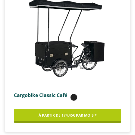
Cargobike Classic Café
À PARTIR DE 174,45€ PAR MOIS *