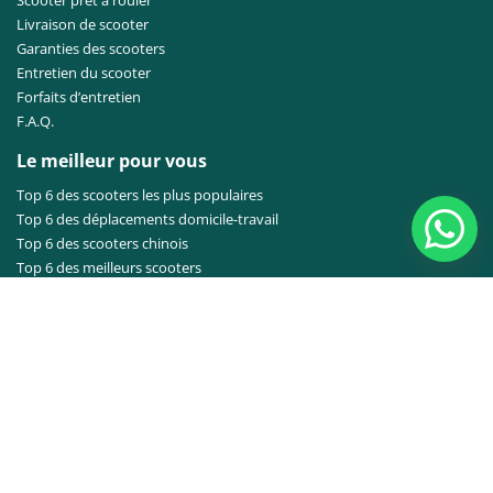
Scooter prêt à rouler
Livraison de scooter
Garanties des scooters
Entretien du scooter
Forfaits d’entretien
F.A.Q.
Le meilleur pour vous
Top 6 des scooters les plus populaires
Top 6 des déplacements domicile-travail
Top 6 des scooters chinois
Top 6 des meilleurs scooters
Top 6 des scooters abordables
Top 6 des trottinettes électriques
Rétro
Sportif
Ville
A propos de nous
A propos de nous
Contact