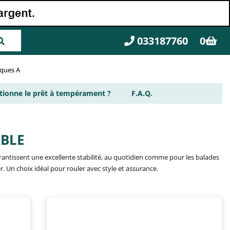
033187760
0
rques A
ionne le prêt à tempérament ?
F.A.Q.
ABLE
garantissent une excellente stabilité, au quotidien comme pour les balades
r. Un choix idéal pour rouler avec style et assurance.