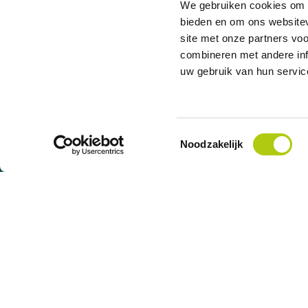
We gebruiken cookies om c
bieden en om ons websitev
97 % des clients nous recommandent
site met onze partners vo
combineren met andere inf
Besoin d'aide ?
uw gebruik van hun servic
Contactez
notre service clientèle
.
Toestemmingsselectie
Noodzakelijk
Point de service scooters
Le meilleur
Prêt (maxi)scooter à tempérament
Top 6 des scoote
Achat d'un scooter
Top 6 des dépla
Scooter prêt à rouler
Top 6 des scoote
Livraison de scooter
Top 6 des meille
Garanties des scooters
Top 6 des scoot
Entretien du scooter
Top 6 des trotti
Forfaits d’entretien
Rétro
F.A.Q.
Sportif
Ville