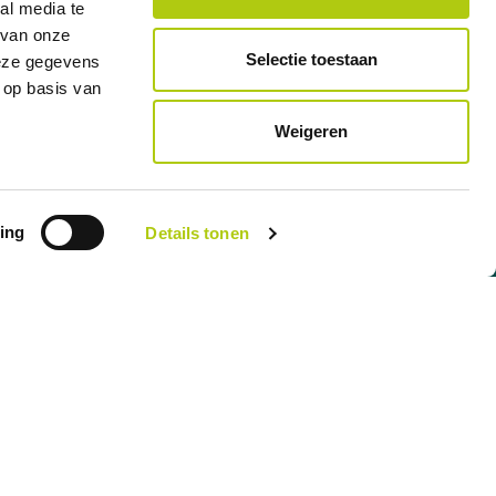
al media te
 van onze
e
Distributeur officiel des marques A
Selectie toestaan
deze gegevens
 op basis van
Weigeren
ing
Details tonen