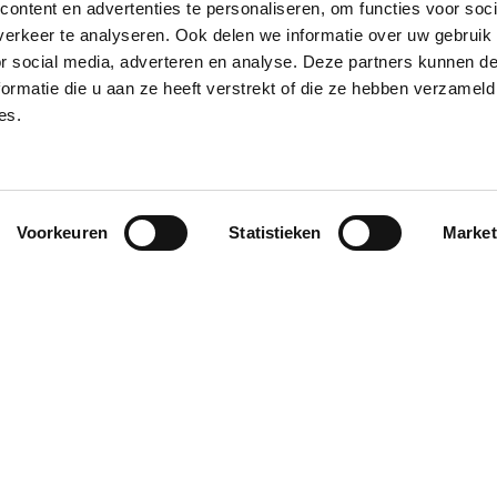
ontent en advertenties te personaliseren, om functies voor soci
erkeer te analyseren. Ook delen we informatie over uw gebruik
Communication claire et ouverte
Livraison en 1 semain
or social media, adverteren en analyse. Deze partners kunnen 
ormatie die u aan ze heeft verstrekt of die ze hebben verzameld
es.
Voorkeuren
Statistieken
Market
 pour vous
A propos de nous
rs les plus populaires
A propos de nous
cements domicile-travail
Contact
rs chinois
Point de service
urs scooters
ers abordables
Btw-nummer: BE 1005.528.130
nettes électriques
KBO: 1005.528.130