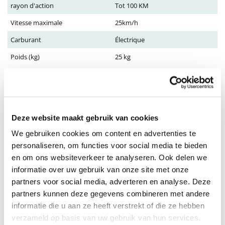
rayon d'action
Tot 100 KM
Vitesse maximale
25km/h
Carburant
Électrique
Poids (kg)
25 kg
Montrer plus
Description
RUFF CYCLES Lil’Missy Elegance
Deze website maakt gebruik van cookies
Que vous alliez au travail, à la salle de sport ou en route pour votre
We gebruiken cookies om content en advertenties te
prochain rendez-vous, la
Lil’Missy
est toujours parfaite pour chaque
personaliseren, om functies voor social media te bieden
occasion. Cette bicyclette a tout ce que vous attendez d’une véritable
en om ons websiteverkeer te analyseren. Ook delen we
BFF.
informatie over uw gebruik van onze site met onze
partners voor social media, adverteren en analyse. Deze
Croyez à la hype
partners kunnen deze gegevens combineren met andere
Notre
Lil’Missy
est là pour défier la tradition et inaugurer une
informatie die u aan ze heeft verstrekt of die ze hebben
nouvelle ère pour la
fem-obilité
! Nous avons conçu la
Lil’Missy
pour
verzameld op basis van uw gebruik van hun services.
révolutionner le marché des vélos électriques à cadre ouvert et offrir à