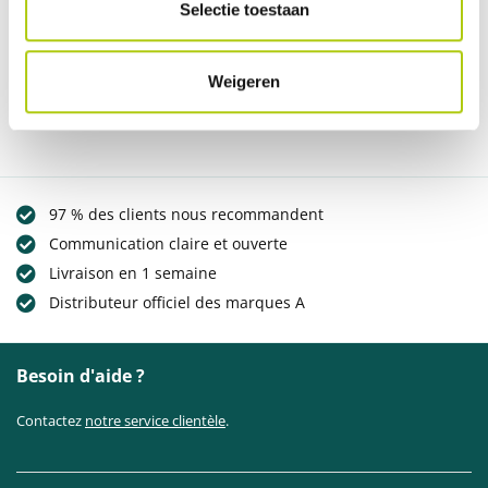
Selectie toestaan
elegance
Pour ruff cycles lil'missy elegance n'ont pas d'avis
Weigeren
RÉDIGER UN COMMENTAIRE
97 % des clients nous recommandent
Communication claire et ouverte
Livraison en 1 semaine
Distributeur officiel des marques A
Besoin d'aide ?
Contactez
notre service clientèle
.