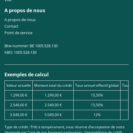
A propos de nous
A propos de nous
Contact
Point de service
Btw-nummer: BE 1005.528.130
KBO: 1005.528.130
Exemples de calcul
Valeur actuelle
Montant total du crédit
Taux annuel effectif global
Taux d
1.299,00 €
1.299,00 €
15,50%
2.549,00 €
2.549,00 €
15,50%
5.049,00 €
5.049,00 €
12%
Type de crédit : Prêt à tempérament, sous réserve d’acceptation de votre
demande par l’une de nos banques partenaires. Intermédiaire de crédit