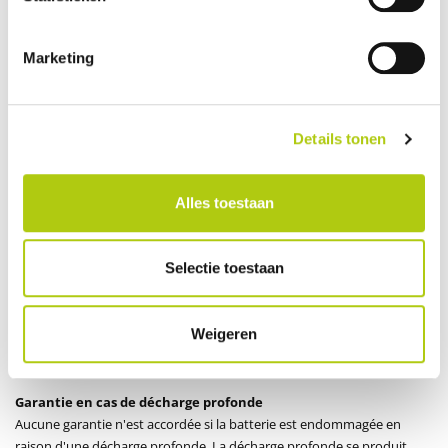
couvertes par la garantie ;
Les pièces supplémentaires ou les modifications non installées
ou réalisées par Leasing Scooter, telles que débidrage du CDI ou
Marketing
de l’EC, alarmes, radios, lumières, etc.
Les batteries des véhicules électriques
Details tonen
En cas de mauvaise utilisation des batteries, cela peut réduire
leur durée de vie ou entraîner des défauts. Veuillez donc
Alles toestaan
manipuler la batterie avec soin. Voici quelques conseils utiles :
Rechargez la batterie au moins une fois par mois.
Les batteries peuvent se décharger lentement par auto-
Selectie toestaan
décharge. La recharge de la batterie doit de préférence être
effectuée en intérieur.
Pour une durée de vie prolongée de la batterie, continuez à
Weigeren
utiliser la batterie, même en hiver.
Et n'oubliez pas : rechargez la batterie à temps.
Garantie en cas de décharge profonde
Aucune garantie n'est accordée si la batterie est endommagée en
raison d'une décharge profonde. La décharge profonde se produit