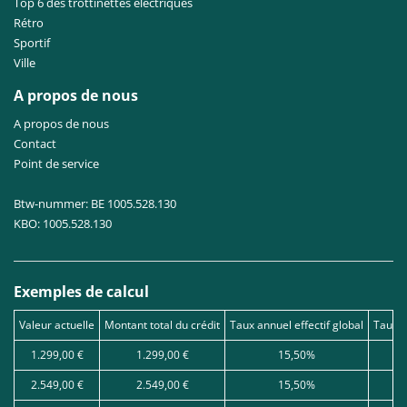
Top 6 des trottinettes électriques
Rétro
Sportif
Ville
A propos de nous
A propos de nous
Contact
Point de service
Btw-nummer: BE 1005.528.130
KBO: 1005.528.130
Exemples de calcul
Valeur actuelle
Montant total du crédit
Taux annuel effectif global
Taux d
1.299,00 €
1.299,00 €
15,50%
2.549,00 €
2.549,00 €
15,50%