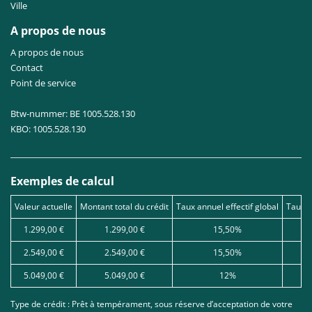
Ville
A propos de nous
A propos de nous
Contact
Point de service
Btw-nummer: BE 1005.528.130
KBO: 1005.528.130
Exemples de calcul
Valeur actuelle
Montant total du crédit
Taux annuel effectif global
Taux d
1.299,00 €
1.299,00 €
15,50%
2.549,00 €
2.549,00 €
15,50%
5.049,00 €
5.049,00 €
12%
Type de crédit : Prêt à tempérament, sous réserve d’acceptation de votre