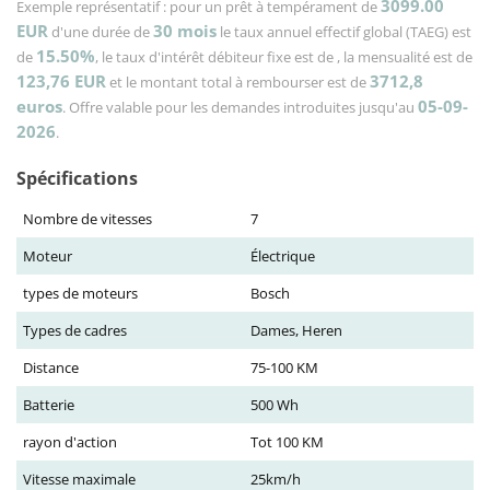
3099.00
Exemple représentatif : pour un prêt à tempérament de
EUR
30
mois
d'une durée de
le taux annuel effectif global (TAEG) est
15.50%
de
, le taux d'intérêt débiteur fixe est de
, la mensualité est de
123,76
EUR
3712,8
et le montant total à rembourser est de
euros
05-09-
. Offre valable pour les demandes introduites jusqu'au
2026
.
Spécifications
Nombre de vitesses
7
Moteur
Électrique
types de moteurs
Bosch
Types de cadres
Dames, Heren
Distance
75-100 KM
Batterie
500 Wh
rayon d'action
Tot 100 KM
Vitesse maximale
25km/h