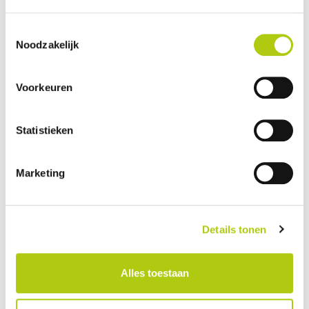
Le système e-bike le plus fiable
Toestemmingsselectie
Nous collaborons avec
Bosch eBike Systems
pour vous offrir une
Noodzakelijk
expérience de conduite sûre, fiable et sans entretien. Choisissez entre
la version
Active Line
avec une batterie de
300Wh
ou la version
Performance CX
avec une batterie de
500Wh
.
Voorkeuren
Bosch Performance Line CX
Statistieken
Moteur central avec 85 Nm de couple
Batterie 500Wh – jusqu'à 100 km d'autonomie
Convient aux cyclistes mesurant de 1,50 m à 1,85 m
Marketing
E-bike sans permis de conduire
Possibilités de personnalisation infinies
Pedelec homologué pour la route (EPAC) – 25 km/h
Comprend un kit de lumière Supernova
Details tonen
Comprend les garde-boue « Expedition »
Alles toestaan
Avis des clients ruff cycles lil'missy