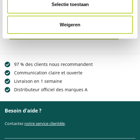
Selectie toestaan
essential
Pour ruff cycles lil'missy essential n'ont pas d'avis
Weigeren
RÉDIGER UN COMMENTAIRE
97 % des clients nous recommandent
Communication claire et ouverte
Livraison en 1 semaine
Distributeur officiel des marques A
Besoin d'aide ?
Contactez
notre service clientèle
.