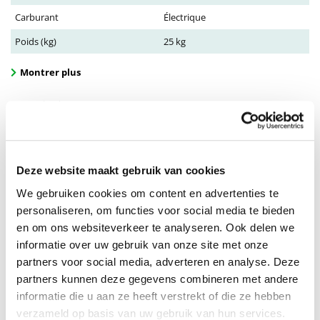
Carburant
Électrique
Poids (kg)
25 kg
Montrer plus
Description
RUFF CYCLES Lil’Missy Essential
Que vous alliez au travail, à la salle de sport ou en route pour votre
prochain rendez-vous, la
Lil’Missy
est toujours dans son élément.
Deze website maakt gebruik van cookies
Cette bicyclette a tout ce que vous attendez d'une véritable BFF.
We gebruiken cookies om content en advertenties te
personaliseren, om functies voor social media te bieden
Croyez à la hype
en om ons websiteverkeer te analyseren. Ook delen we
Notre
Lil’Missy
est là pour défier la tradition et inaugurer une
nouvelle ère pour la
fem-obilité
! Nous avons conçu la
Lil’Missy
pour
informatie over uw gebruik van onze site met onze
révolutionner le marché des vélos électriques à cadre ouvert et
partners voor social media, adverteren en analyse. Deze
donner à
Holland Bikes
leur bien mérité départ à la retraite.
partners kunnen deze gegevens combineren met andere
informatie die u aan ze heeft verstrekt of die ze hebben
RUFF CYCLES Lil’Missy Bosch eBike moteur
verzameld op basis van uw gebruik van hun services.