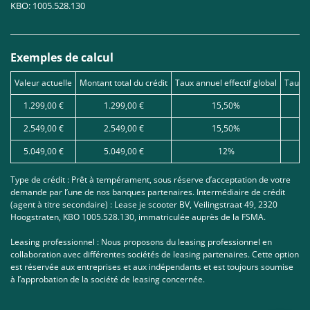
KBO: 1005.528.130
Exemples de calcul
Valeur actuelle
Montant total du crédit
Taux annuel effectif global
Taux d
1.299,00 €
1.299,00 €
15,50%
2.549,00 €
2.549,00 €
15,50%
5.049,00 €
5.049,00 €
12%
Type de crédit : Prêt à tempérament, sous réserve d’acceptation de votre
demande par l’une de nos banques partenaires. Intermédiaire de crédit
(agent à titre secondaire) : Lease je scooter BV, Veilingstraat 49, 2320
Hoogstraten, KBO 1005.528.130, immatriculée auprès de la FSMA.
Leasing professionnel : Nous proposons du leasing professionnel en
collaboration avec différentes sociétés de leasing partenaires. Cette option
est réservée aux entreprises et aux indépendants et est toujours soumise
à l’approbation de la société de leasing concernée.