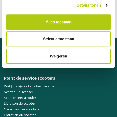
Details tonen
97 % des clients nous recommandent
Communication claire et ouverte
Livraison en 1 semaine
Alles toestaan
Distributeur officiel des marques A
Selectie toestaan
Besoin d'aide ?
Weigeren
Contactez
notre service clientèle
.
Point de service scooters
Prêt (maxi)scooter à tempérament
Achat d'un scooter
Scooter prêt à rouler
Livraison de scooter
Garanties des scooters
Entretien du scooter