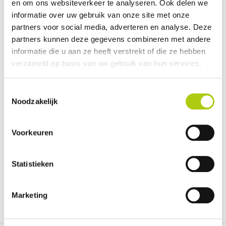
en om ons websiteverkeer te analyseren. Ook delen we
Montrer plus
informatie over uw gebruik van onze site met onze
partners voor social media, adverteren en analyse. Deze
Description
partners kunnen deze gegevens combineren met andere
Le Cargobike Classic Box est un vélo cargo électrique robuste conçu
informatie die u aan ze heeft verstrekt of die ze hebben
pour transporter des charges lourdes. Le cadre en acier solide peut
verzameld op basis van uw gebruik van hun services.
supporter jusqu'à 100 kg dans la caisse et 100 kg pour le conducteur,
tandis que le moteur puissant Bafang et l'autonomie élevée
Toestemmingsselectie
garantissent des trajets sans effort, même sur des routes roulantes et
Noodzakelijk
plates.
Voorkeuren
Avis des clients cargobike classic
box
Statistieken
Pour cargobike classic box n'ont pas d'avis
RÉDIGER UN COMMENTAIRE
Marketing