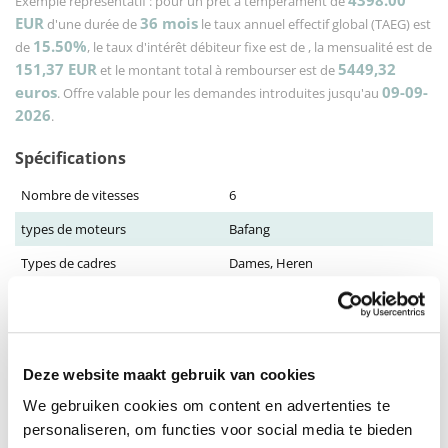
4398.00
Exemple représentatif : pour un prêt à tempérament de
EUR
36
mois
d'une durée de
le taux annuel effectif global (TAEG) est
15.50%
de
, le taux d'intérêt débiteur fixe est de
, la mensualité est de
151,37
EUR
5449,32
et le montant total à rembourser est de
euros
09-09-
. Offre valable pour les demandes introduites jusqu'au
2026
.
Spécifications
Nombre de vitesses
6
types de moteurs
Bafang
Types de cadres
Dames, Heren
Batterie
Tot 20 Ah
Puissance
Tot 250 Watt
rayon d'action
Tot 50 KM, Tot 40 KM
Deze website maakt gebruik van cookies
12,8 Ah, Samsung/LG, 36 Volt, Li-
We gebruiken cookies om content en advertenties te
Batterie
Ion
personaliseren, om functies voor social media te bieden