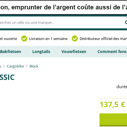
et ouverte
Livraison en 1 semaine
Distributeur officiel des ma
Bakfietsen
Longtails
Vouwfietsen
Comment fonct
s
Cargobike
Black
SSIC
duré
137,5
€