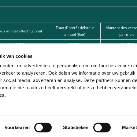
Taux d’intérêt débiteur
Montant des vers
aux annuel effectif global
annuel (fixe)
par mois
15,50%
15,50%
62,67 €
15,50%
15,50%
101,80 €
ik van cookies
12%
12%
166,22 € 
ontent en advertenties te personaliseren, om functies voor soci
erkeer te analyseren. Ook delen we informatie over uw gebruik
nde par l’une de nos banques partenaires. Intermédiaire de crédit (agent à titre
or social media, adverteren en analyse. Deze partners kunnen 
ormatie die u aan ze heeft verstrekt of die ze hebben verzameld
ion avec différentes sociétés de leasing partenaires. Cette option est réservée 
es.
Voorkeuren
Statistieken
Market
© 2026 - Lease-Je-Scooter.be