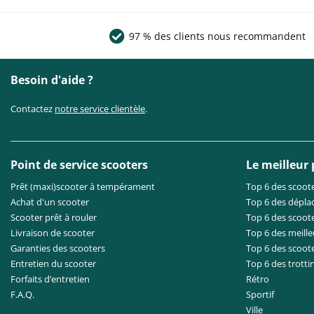
97 % des clients nous recommandent
Besoin d'aide ?
Contactez
notre service clientèle
.
Point de service scooters
Le meilleur
Prêt (maxi)scooter à tempérament
Top 6 des scoote
Achat d'un scooter
Top 6 des dépla
Scooter prêt à rouler
Top 6 des scoote
Livraison de scooter
Top 6 des meille
Garanties des scooters
Top 6 des scoot
Entretien du scooter
Top 6 des trotti
Forfaits d’entretien
Rétro
F.A.Q.
Sportif
Ville