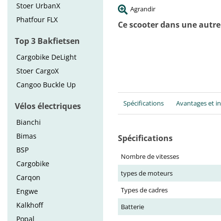
Stoer UrbanX
Agrandir
Phatfour FLX
Ce scooter dans une autre
Top 3 Bakfietsen
Cargobike DeLight
Stoer CargoX
Cangoo Buckle Up
Spécifications
Avantages et i
Vélos électriques
Bianchi
Bimas
Spécifications
BSP
Nombre de vitesses
Cargobike
types de moteurs
Carqon
Types de cadres
Engwe
Kalkhoff
Batterie
Popal