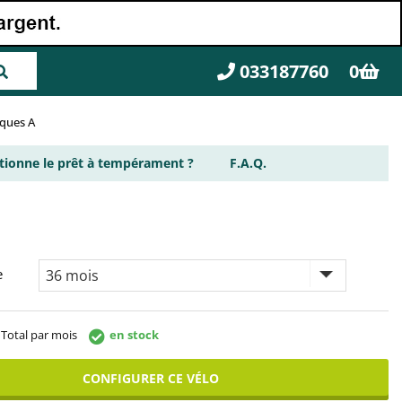
033187760
0
rques A
ionne le prêt à tempérament ?
F.A.Q.
e
Total par mois
en stock
CONFIGURER CE VÉLO