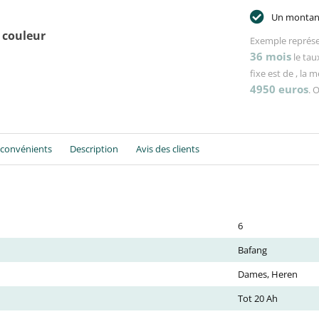
Un montant
 couleur
Exemple représe
36
mois
le tau
fixe est de
, la 
4950
euros
. 
nconvénients
Description
Avis des clients
6
Bafang
Dames, Heren
Tot 20 Ah