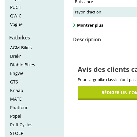
Puissance
PUCH
rayon d'action
QWIC
Vogue
Montrer plus
Fatbikes
Description
AGM Bikes
Brekr
Diablo Bikes
Avis des clients c
Engwe
Pour cargobike classic n'ont pas 
GTS
Knaap
RÉDIGER UN CO
MATE
Phatfour
Popal
Ruff Cycles
STOER