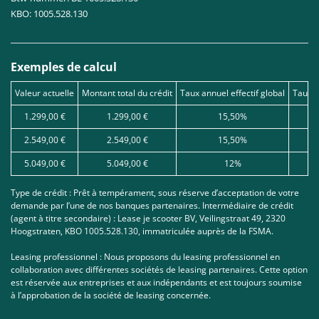
KBO: 1005.528.130
Exemples de calcul
Valeur actuelle
Montant total du crédit
Taux annuel effectif global
Taux d
1.299,00 €
1.299,00 €
15,50%
2.549,00 €
2.549,00 €
15,50%
5.049,00 €
5.049,00 €
12%
Type de crédit : Prêt à tempérament, sous réserve d’acceptation de votre
demande par l’une de nos banques partenaires. Intermédiaire de crédit
(agent à titre secondaire) : Lease je scooter BV, Veilingstraat 49, 2320
Hoogstraten, KBO 1005.528.130, immatriculée auprès de la FSMA.
Leasing professionnel : Nous proposons du leasing professionnel en
collaboration avec différentes sociétés de leasing partenaires. Cette option
est réservée aux entreprises et aux indépendants et est toujours soumise
à l’approbation de la société de leasing concernée.