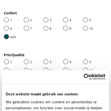
Confort
1
2
3
4
5
6
7
8
9
10
N/A
Prix/Qualité
1
2
3
4
5
6
7
8
9
10
N/A
Deze website maakt gebruik van cookies
Donnez un titre à votre avis
We gebruiken cookies om content en advertenties te
personaliseren, om functies voor social media te bieden