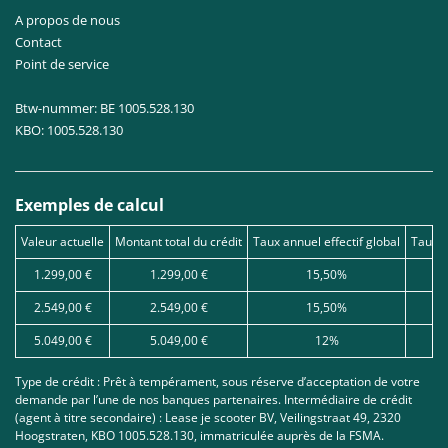
A propos de nous
Contact
Point de service
Btw-nummer: BE 1005.528.130
KBO: 1005.528.130
Exemples de calcul
Valeur actuelle
Montant total du crédit
Taux annuel effectif global
Taux d
1.299,00 €
1.299,00 €
15,50%
2.549,00 €
2.549,00 €
15,50%
5.049,00 €
5.049,00 €
12%
Type de crédit : Prêt à tempérament, sous réserve d’acceptation de votre
demande par l’une de nos banques partenaires. Intermédiaire de crédit
(agent à titre secondaire) : Lease je scooter BV, Veilingstraat 49, 2320
Hoogstraten, KBO 1005.528.130, immatriculée auprès de la FSMA.