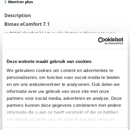
Montrer plus
Description
Bimas eComfort 7.1
Le BIMAS eComfort 7.1 est un vélo électrique idéal pour ceux qui
recherchent confort, sécurité et un design élégant. Avec un cadre bas
et robuste, ce vélo offre une excellente accessibilité, ce qui le rend
parfait pour les trajets urbains et les courses quotidiennes.
Deze website maakt gebruik van cookies
Moteur puissant Bafang à roue avant (40Nm):
Le moteur offre un
We gebruiken cookies om content en advertenties te
soutien puissant pour des distances courtes et longues, garantissant
personaliseren, om functies voor social media te bieden
une expérience de conduite sans effort en ville.
en om ons websiteverkeer te analyseren. Ook delen we
Grande autonomie avec batterie de 540Wh:
La batterie intégrée
informatie over uw gebruik van onze site met onze
de 540Wh offre une autonomie impressionnante, idéale pour les
partners voor social media, adverteren en analyse. Deze
trajets quotidiens domicile-travail. La batterie est stratégiquement
partners kunnen deze gegevens combineren met andere
placée sur le porte-bagages arrière pour une allure élégante.
informatie die u aan ze heeft verstrekt of die ze hebben
verzameld op basis van uw gebruik van hun services.
Sécurité et contrôle:
Le vélo est équipé d'un frein avant Tektro V-
brake et d'un frein arrière Shimano rollerbrake pour une puissance de