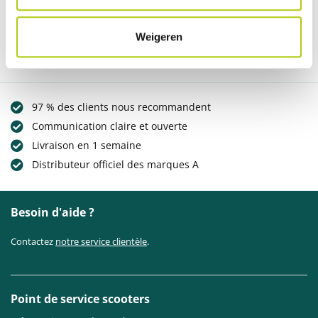
Pour bimas ecomfort 7.1 n'ont pas d'avis
RÉDIGER UN COMMENTAIRE
Weigeren
97 % des clients nous recommandent
Communication claire et ouverte
Livraison en 1 semaine
Distributeur officiel des marques A
Besoin d'aide ?
Contactez
notre service clientèle
.
Point de service scooters