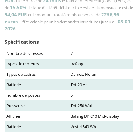
EUR
24
mois
d'une durée de
le taux annuel effectif global (TAEG) est
15.50%
de
, le taux d'intérêt débiteur fixe est de
, la mensualité est de
94,04
EUR
2256,96
et le montant total à rembourser est de
euros
05-09-
. Offre valable pour les demandes introduites jusqu'au
2026
.
Spécifications
Nombre de vitesses
7
types de moteurs
Bafang
Types de cadres
Dames, Heren
Batterie
Tot 20 Ah
nombre de postes
5
Puissance
Tot 250 Watt
Afficher
Bafang DP C10 Mid-display
Batterie
Vestel 540 Wh