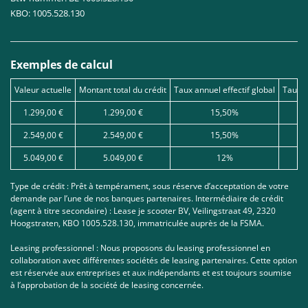
KBO: 1005.528.130
Exemples de calcul
Valeur actuelle
Montant total du crédit
Taux annuel effectif global
Taux d
1.299,00 €
1.299,00 €
15,50%
2.549,00 €
2.549,00 €
15,50%
5.049,00 €
5.049,00 €
12%
Type de crédit : Prêt à tempérament, sous réserve d’acceptation de votre
demande par l’une de nos banques partenaires. Intermédiaire de crédit
(agent à titre secondaire) : Lease je scooter BV, Veilingstraat 49, 2320
Hoogstraten, KBO 1005.528.130, immatriculée auprès de la FSMA.
Leasing professionnel : Nous proposons du leasing professionnel en
collaboration avec différentes sociétés de leasing partenaires. Cette option
est réservée aux entreprises et aux indépendants et est toujours soumise
à l’approbation de la société de leasing concernée.