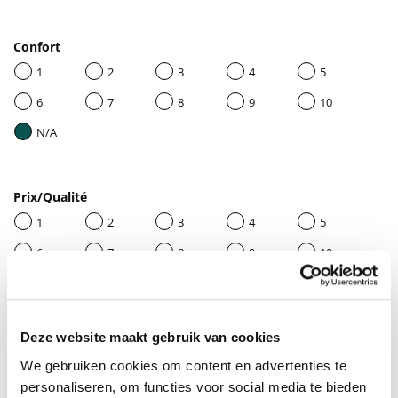
Confort
1
2
3
4
5
6
7
8
9
10
N/A
Prix/Qualité
1
2
3
4
5
6
7
8
9
10
N/A
Deze website maakt gebruik van cookies
Donnez un titre à votre avis
We gebruiken cookies om content en advertenties te
personaliseren, om functies voor social media te bieden