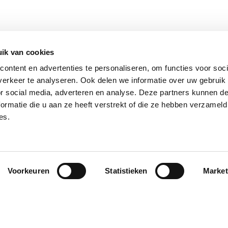
Persoonlijke en duidelijke communicatie
Geleverd binnen 1 
ik van cookies
ontent en advertenties te personaliseren, om functies voor soci
erkeer te analyseren. Ook delen we informatie over uw gebruik
or social media, adverteren en analyse. Deze partners kunnen 
ormatie die u aan ze heeft verstrekt of die ze hebben verzameld
es.
or jou
Over ons
fietsen
Over ons
oon-werkverkeer
Contact
Voorkeuren
Statistieken
Market
Servicepunt
sen
fietsen
Btw-nummer: BE 1005.528.130
e fietsen
n