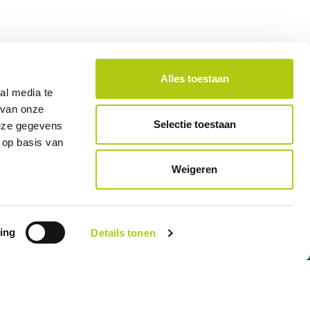
week
Officiële dealer van A-merk fietsen
Alles toestaan
al media te
 van onze
Selectie toestaan
deze gegevens
 op basis van
Weigeren
ing
Details tonen