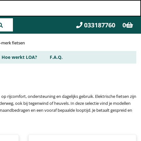
033187760
0
A-merk fietsen
Hoe werkt LOA?
F.A.Q.
 op rijcomfort, ondersteuning en dagelijks gebruik. Elektrische fietsen zijn
erweg, ook bij tegenwind of heuvels. In deze selectie vind je modellen
ste maandbedragen en een vooraf bepaalde looptijd. Je betaalt gespreid en