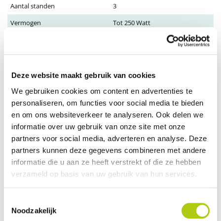
Aantal standen
3
Vermogen
Tot 250 Watt
Actieradius
Tot 100 KM
maxsnelheid
25km/u
Brandstof
Elektrisch
Deze website maakt gebruik van cookies
Gewicht (kg)
36 kg
We gebruiken cookies om content en advertenties te
personaliseren, om functies voor social media te bieden
Toon meer
en om ons websiteverkeer te analyseren. Ook delen we
informatie over uw gebruik van onze site met onze
Plus- en minpunten
partners voor social media, adverteren en analyse. Deze
Verwisselbare accu
partners kunnen deze gegevens combineren met andere
informatie die u aan ze heeft verstrekt of die ze hebben
Stalen frame met tweelaags poedercoating
verzameld op basis van uw gebruik van hun services.
Geavanceerd kleurendisplay met range indicator
Toestemmingsselectie
Omschrijving
Noodzakelijk