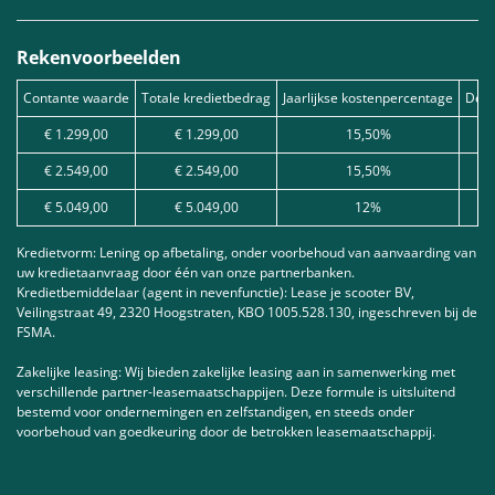
Rekenvoorbeelden
Contante waarde
Totale kredietbedrag
Jaarlijkse kostenpercentage
Debe
€ 1.299,00
€ 1.299,00
15,50%
€ 2.549,00
€ 2.549,00
15,50%
€ 5.049,00
€ 5.049,00
12%
Kredietvorm: Lening op afbetaling, onder voorbehoud van aanvaarding van
uw kredietaanvraag door één van onze partnerbanken.
Kredietbemiddelaar (agent in nevenfunctie): Lease je scooter BV,
Veilingstraat 49, 2320 Hoogstraten, KBO 1005.528.130, ingeschreven bij de
FSMA.
Zakelijke leasing: Wij bieden zakelijke leasing aan in samenwerking met
verschillende partner-leasemaatschappijen. Deze formule is uitsluitend
bestemd voor ondernemingen en zelfstandigen, en steeds onder
voorbehoud van goedkeuring door de betrokken leasemaatschappij.