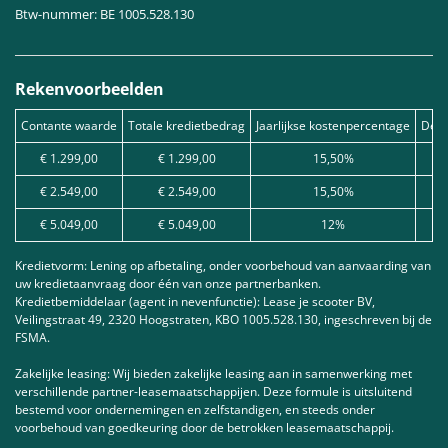
Btw-nummer: BE 1005.528.130
Rekenvoorbeelden
Contante waarde
Totale kredietbedrag
Jaarlijkse kostenpercentage
Debe
€ 1.299,00
€ 1.299,00
15,50%
€ 2.549,00
€ 2.549,00
15,50%
€ 5.049,00
€ 5.049,00
12%
Kredietvorm: Lening op afbetaling, onder voorbehoud van aanvaarding van
uw kredietaanvraag door één van onze partnerbanken.
Kredietbemiddelaar (agent in nevenfunctie): Lease je scooter BV,
Veilingstraat 49, 2320 Hoogstraten, KBO 1005.528.130, ingeschreven bij de
FSMA.
Zakelijke leasing: Wij bieden zakelijke leasing aan in samenwerking met
verschillende partner-leasemaatschappijen. Deze formule is uitsluitend
bestemd voor ondernemingen en zelfstandigen, en steeds onder
voorbehoud van goedkeuring door de betrokken leasemaatschappij.