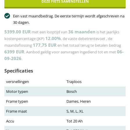
DEZE FIETS SAMENSTELLEN
Een vast maandbedrag. De eerste termijn wordt afgeschreven na
30 dagen.
5399.00 EUR
36
maanden
met een looptijd van
is het jaarlijks
12.00%
kostenpercentage (JKP)
, de vaste debetrentevoet
, de
177,75
EUR
maandaflossing
en het totaal terug te betalen bedrag
6399
EUR
06-
. Aanbod geldig voor aanvragen ingediend tot en met
09-2026
.
Specificaties
versnellingen
Traploos
Motor typen
Bosch
Frame typen
Dames, Heren
Frame maat
S, M, L, XL
Accu
Tot 20 Ah