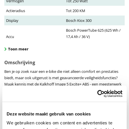
Vermogen
Tot 250 Watt
Actieradius
Tot 200 KM
Display
Bosch Kiox 300
Bosch PowerTube 625 (625 Wh /
Accu
17,4 Ah / 36 V)
Toon meer
Omschrijving
Ben je op zoek naar een e-bike die niet alleen comfort en prestaties
biedt, maar ook uitgerust is met geavanceerde veiligheidsfuncties?
Maak kennis met de Kalkhoff Image 5 Excite+ ABS - een meesterwerk
van Duitse technologie en innovatie dat je fietservaring naar een
hoger niveau tilt.
Stijlvol Design, Ongelooflijk Comfort
Deze website maakt gebruik van cookies
Het aluminium frame van de Kalkhoff Image 5 Excite+ ABS biedt niet
alleen een gestroomlijnde uitstraling, maar ook een ongeëvenaard
We gebruiken cookies om content en advertenties te
comfort tijdens het rijden. De geïntegreerde Bosch PowerTube 625-