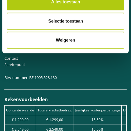
Top 6 fietsen woon-werkverkeer
Alles toestaan
Top 6 Fatbikes
Top 6 beste fietsen
Top 6 goedkope fietsen
Selectie toestaan
Top 6 elektrische fietsen
Top 6 bakfietsen
Weigeren
Over ons
Over ons
Contact
Servicepunt
Btw-nummer: BE 1005.528.130
Rekenvoorbeelden
Contante waarde
Totale kredietbedrag
Jaarlijkse kostenpercentage
Debe
€ 1.299,00
€ 1.299,00
15,50%
€ 2.549,00
€ 2.549,00
15,50%