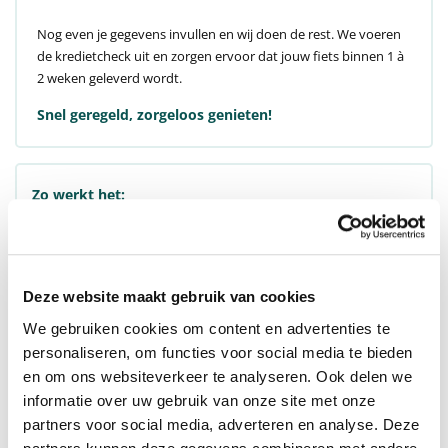
Nog even je gegevens invullen en wij doen de rest. We voeren
de kredietcheck uit en zorgen ervoor dat jouw fiets binnen 1 à
2 weken geleverd wordt.
Snel geregeld, zorgeloos genieten!
Zo werkt het:
Vul je gegevens in en dien je aanvraag in voor de
kredietcheck.
Ons team neemt daarna contact met je op om alles te
bevestigen.
Deze website maakt gebruik van cookies
Soms vragen we nog enkele documenten om je dossier
We gebruiken cookies om content en advertenties te
compleet te maken.
personaliseren, om functies voor social media te bieden
Zodra je aanvraag goedgekeurd is, zorgen wij dat jouw fiets
en om ons websiteverkeer te analyseren. Ook delen we
binnen 1 à 2 weken rijklaar staat.
informatie over uw gebruik van onze site met onze
Persoonlijk contact, snelle levering en zorgeloze
partners voor social media, adverteren en analyse. Deze
service!