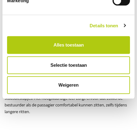
Marketing
Veiligheid dankzij de startonderbreking
De UrbanX biedt extra beveiliging met een geavanceerde
startonderbreking. Voordat de elektrische ondersteuning
ingeschakeld kan worden, moet een pincode worden ingevoerd. Dit
Details tonen
zorgt ervoor dat alleen de eigenaar toegang heeft tot de fietsfuncties,
waardoor het risico op diefstal aanzienlijk wordt verkleind. De
startonderbreking is een slimme en praktische beveiligingsmaatregel
Alles toestaan
die de veiligheid van je fatbike waarborgt.
Comfortabel achterop op het lederen zadel
Selectie toestaan
De UrbanX is uitgerust met een luxe lederen zadel dat is ontworpen
voor ultiem comfort en voldoende ruimte voor twee personen. Dit
comfortabele zadel maakt het mogelijk om met een passagier te
Weigeren
rijden, zodat je samen kunt genieten van lange ritten of korte
stadsuitstapjes. Het hoogwaardige leer zorgt ervoor dat zowel de
bestuurder als de passagier comfortabel kunnen zitten, zelfs tijdens
langere ritten.