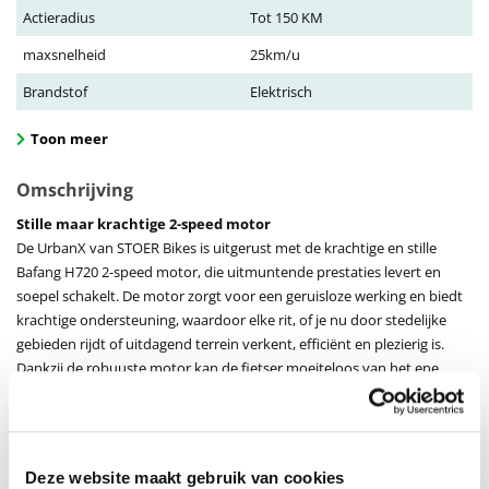
Actieradius
Tot 150 KM
maxsnelheid
25km/u
Brandstof
Elektrisch
Toon meer
Omschrijving
Stille maar krachtige 2-speed motor
De UrbanX van STOER Bikes is uitgerust met de krachtige en stille
Bafang H720 2-speed motor, die uitmuntende prestaties levert en
soepel schakelt. De motor zorgt voor een geruisloze werking en biedt
krachtige ondersteuning, waardoor elke rit, of je nu door stedelijke
gebieden rijdt of uitdagend terrein verkent, efficiënt en plezierig is.
Dankzij de robuuste motor kan de fietser moeiteloos van het ene
punt naar het andere reizen, met minimale inspanning. Bovendien
krijg je twee jaar garantie op alle bewegende delen, zodat je verzekerd
bent van betrouwbaarheid en duurzaamheid. Kortom, de UrbanX
biedt de perfecte combinatie van kracht, comfort en stabiliteit voor
Deze website maakt gebruik van cookies
een geweldige fietservaring.