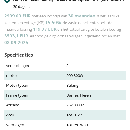
Een vast maandbedrag. De eerste termijn wordt afgeschreven na
30 dagen.
2999.00 EUR
30
maanden
met een looptijd van
is het jaarlijks
15.50%
kostenpercentage (JKP)
, de vaste debetrentevoet
, de
119,77
EUR
maandaflossing
en het totaal terug te betalen bedrag
3593,1
EUR
. Aanbod geldig voor aanvragen ingediend tot en met
08-09-2026
.
Specificaties
versnellingen
2
motor
200-300W
Motor typen
Bafang
Frame typen
Dames, Heren
Afstand
75-100 KM
Accu
Tot 20 Ah
Vermogen
Tot 250 Watt