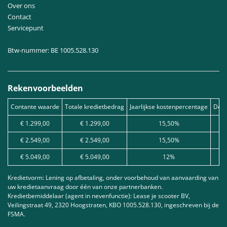
Over ons
Contact
Servicepunt
Btw-nummer: BE 1005.528.130
Rekenvoorbeelden
Contante waarde
Totale kredietbedrag
Jaarlijkse kostenpercentage
Debe
€ 1.299,00
€ 1.299,00
15,50%
€ 2.549,00
€ 2.549,00
15,50%
€ 5.049,00
€ 5.049,00
12%
Kredietvorm: Lening op afbetaling, onder voorbehoud van aanvaarding van
uw kredietaanvraag door één van onze partnerbanken.
Kredietbemiddelaar (agent in nevenfunctie): Lease je scooter BV,
Veilingstraat 49, 2320 Hoogstraten, KBO 1005.528.130, ingeschreven bij de
FSMA.