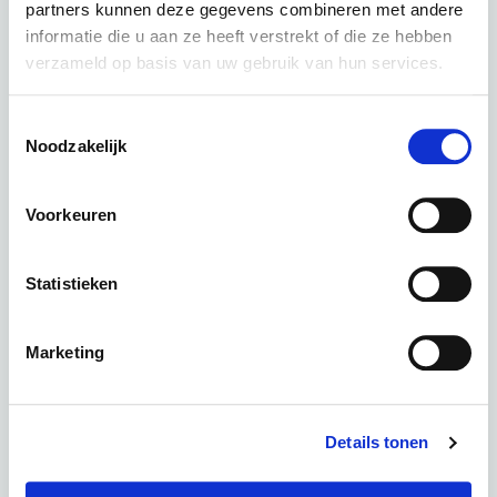
partners kunnen deze gegevens combineren met andere
informatie die u aan ze heeft verstrekt of die ze hebben
verzameld op basis van uw gebruik van hun services.
Kalkhoff Image 5 Excite+ ABS - Men Milkbrown Glossy
kleur: Milkbrown Glossy
Toestemmingsselectie
Noodzakelijk
Deze fiets in een andere kleur :
Voorkeuren
Diamondblack Glossy
Statistieken
Periode
60 Maanden
€ 0,00
Marketing
Totaal
€ 118,43 p.m.
Details tonen
CONFIGURATIE OPSLAAN