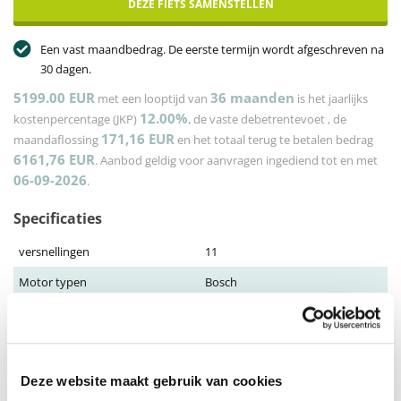
DEZE FIETS SAMENSTELLEN
Een vast maandbedrag. De eerste termijn wordt afgeschreven na
30 dagen.
5199.00 EUR
36
maanden
met een looptijd van
is het jaarlijks
12.00%
kostenpercentage (JKP)
, de vaste debetrentevoet
, de
171,16
EUR
maandaflossing
en het totaal terug te betalen bedrag
6161,76
EUR
. Aanbod geldig voor aanvragen ingediend tot en met
06-09-2026
.
Specificaties
versnellingen
11
Motor typen
Bosch
Frame typen
Dames
Frame maat
S, M, L, XL, XS
Accu
Tot 20 Ah
Deze website maakt gebruik van cookies