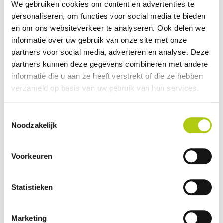
Vermogen
Tot 250 Watt
We gebruiken cookies om content en advertenties te
personaliseren, om functies voor social media te bieden
Actieradius
Tot 200 KM
en om ons websiteverkeer te analyseren. Ook delen we
Display
Bosch Kiox
informatie over uw gebruik van onze site met onze
Accu
Bosch PowerTube 625
partners voor social media, adverteren en analyse. Deze
partners kunnen deze gegevens combineren met andere
Toon meer
informatie die u aan ze heeft verstrekt of die ze hebben
verzameld op basis van uw gebruik van hun services.
Omschrijving
De Kalkhoff Entice 5 Advance+ is een robuuste en veelzijdige
Toestemmingsselectie
elektrische fiets die is ontworpen voor avontuurlijke rijders. Met de
Noodzakelijk
Bosch Performance CX-motor en een actieradius tot 160 km, biedt
deze fiets krachtige ondersteuning voor lange ritten en uitdagend
Voorkeuren
terrein.
Statistieken
Klantreviews kalkhoff entice 5
Marketing