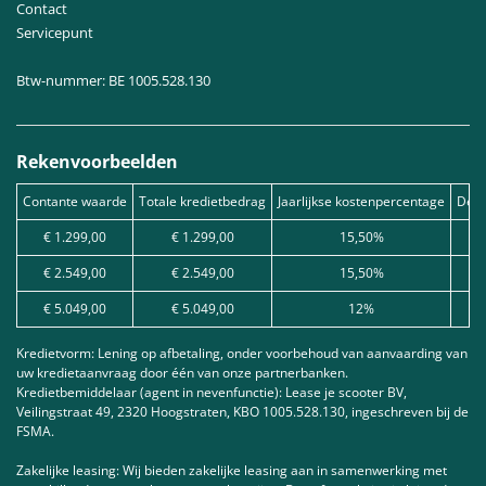
Contact
Servicepunt
Btw-nummer: BE 1005.528.130
Rekenvoorbeelden
Contante waarde
Totale kredietbedrag
Jaarlijkse kostenpercentage
Debe
€ 1.299,00
€ 1.299,00
15,50%
€ 2.549,00
€ 2.549,00
15,50%
€ 5.049,00
€ 5.049,00
12%
Kredietvorm: Lening op afbetaling, onder voorbehoud van aanvaarding van
uw kredietaanvraag door één van onze partnerbanken.
Kredietbemiddelaar (agent in nevenfunctie): Lease je scooter BV,
Veilingstraat 49, 2320 Hoogstraten, KBO 1005.528.130, ingeschreven bij de
FSMA.
Zakelijke leasing: Wij bieden zakelijke leasing aan in samenwerking met