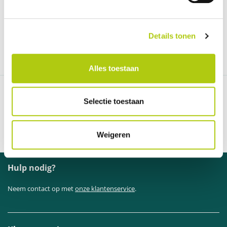
advance+ - lady
Voor kalkhoff entice 5 advance+ - lady zijn nog geen reviews.
Details tonen
SCHRIJF EEN BEOORDELING
Alles toestaan
97% van de klanten beveelt ons aan
Selectie toestaan
Persoonlijke en duidelijke communicatie
Geleverd binnen 1 week
Officiële dealer van A-merk fietsen
Weigeren
Hulp nodig?
Neem contact op met
onze klantenservice
.