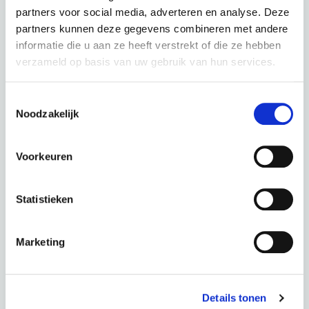
partners voor social media, adverteren en analyse. Deze
partners kunnen deze gegevens combineren met andere
informatie die u aan ze heeft verstrekt of die ze hebben
verzameld op basis van uw gebruik van hun services.
Kalkhoff Entice 5 Advance+ - Lady Diamondblack Glossy
Toestemmingsselectie
Noodzakelijk
kleur: Diamondblack Glossy
Deze fiets in een andere kleur :
Voorkeuren
Statistieken
Moonstonegrey Matt
Marketing
Periode
60 Maanden
€ 0,00
Totaal
€ 114,05 p.m.
Details tonen