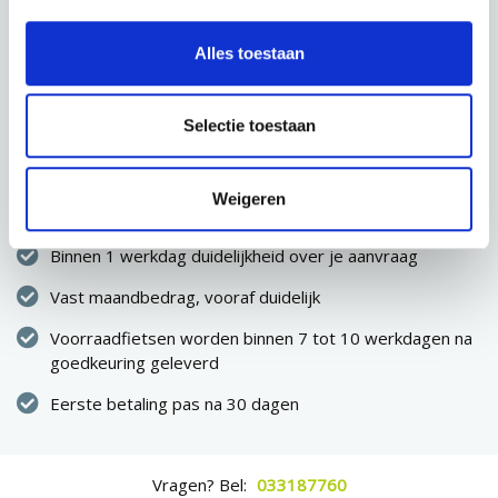
CONFIGURATIE OPSLAAN
Alles toestaan
VOLGENDE STAP
Selectie toestaan
Direct eigenaar van de fiets
Weigeren
Geen eenmalige hoge uitgave
Binnen 1 werkdag duidelijkheid over je aanvraag
Vast maandbedrag, vooraf duidelijk
Voorraadfietsen worden binnen 7 tot 10 werkdagen na
goedkeuring geleverd
Eerste betaling pas na 30 dagen
Vragen? Bel:
033187760