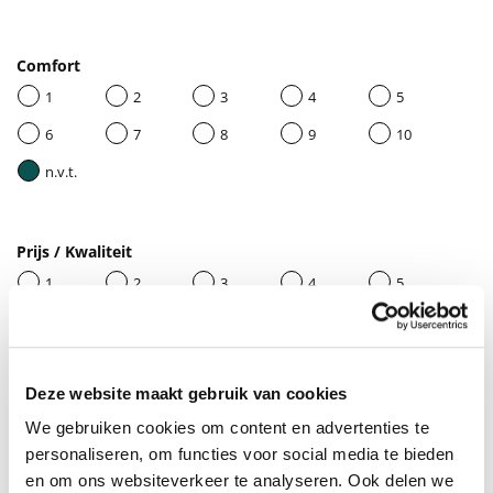
Comfort
1
2
3
4
5
6
7
8
9
10
n.v.t.
Prijs / Kwaliteit
1
2
3
4
5
6
7
8
9
10
n.v.t.
Deze website maakt gebruik van cookies
We gebruiken cookies om content en advertenties te
Geef je beoordeling een titel
personaliseren, om functies voor social media te bieden
en om ons websiteverkeer te analyseren. Ook delen we