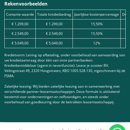
Rekenvoorbeelden
Contante waarde
Totale kredietbedrag
Jaarlijkse kostenpercentage
Debe
€ 1.299,00
€ 1.299,00
15,50%
€ 2.549,00
€ 2.549,00
15,50%
€ 5.049,00
€ 5.049,00
12%
Kredietvorm: Lening op afbetaling, onder voorbehoud van aanvaarding van
uw kredietaanvraag door één van onze partnerbanken.
Kredietbemiddelaar (agent in nevenfunctie): Lease je scooter BV,
Veilingstraat 49, 2320 Hoogstraten, KBO 1005.528.130, ingeschreven bij de
FSMA.
Zakelijke leasing: Wij bieden zakelijke leasing aan in samenwerking met
verschillende partner-leasemaatschappijen. Deze formule is uitsluitend
bestemd voor ondernemingen en zelfstandigen, en steeds onder
voorbehoud van goedkeuring door de betrokken leasemaatschappij.