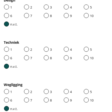
Design
1
2
3
4
5
6
7
8
9
10
n.v.t.
Techniek
1
2
3
4
5
6
7
8
9
10
n.v.t.
Wegligging
1
2
3
4
5
6
7
8
9
10
n.v.t.