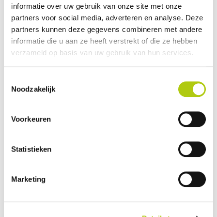
informatie over uw gebruik van onze site met onze
Plus- en minpunten
partners voor social media, adverteren en analyse. Deze
partners kunnen deze gegevens combineren met andere
informatie die u aan ze heeft verstrekt of die ze hebben
verzameld op basis van uw gebruik van hun services.
Toestemmingsselectie
Noodzakelijk
Voorkeuren
Statistieken
Wat vind je van de scooter?
Marketing
Je gegevens