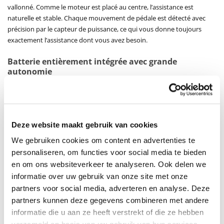
vallonné. Comme le moteur est placé au centre, l’assistance est
naturelle et stable. Chaque mouvement de pédale est détecté avec
précision par le capteur de puissance, ce qui vous donne toujours
exactement l’assistance dont vous avez besoin.
Batterie entièrement intégrée avec grande
autonomie
Le PUCH E-Modern N7 est équipé d’une batterie de 720 Wh
entièrement intégrée, élégamment dissimulée dans le cadre. Cela
donne au vélo non seulement une allure élégante et épurée, mais
assure aussi une parfaite répartition du poids. Avec ce puissant pack
Deze website maakt gebruik van cookies
batterie, vous bénéficiez d’une autonomie allant jusqu’à 150 km, selon
We gebruiken cookies om content en advertenties te
le terrain, la météo et le niveau d’assistance choisi. Cela rend le vélo
personaliseren, om functies voor social media te bieden
adapté aussi bien aux courts trajets quotidiens qu’aux longues sorties
aventureuses.
en om ons websiteverkeer te analyseren. Ook delen we
La recharge prend entre 4 et 6 heures, de sorte que la batterie est
informatie over uw gebruik van onze site met onze
prête après une nuit de charge.
partners voor social media, adverteren en analyse. Deze
partners kunnen deze gegevens combineren met andere
Moyeu Shimano Nexus 7 vitesses
informatie die u aan ze heeft verstrekt of die ze hebben
Le PUCH E-Modern N7 utilise un moyeu Shimano Nexus à 7 vitesses.