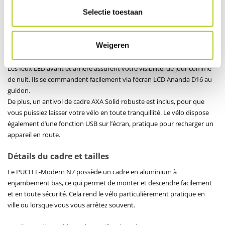
Selectie toestaan
Sécurité et praticité
La sécurité est un aspect essentiel du PUCH E-Modern N7. Le vélo est
Weigeren
équipé de freins à disque hydrauliques avant et arrière, puissants et
fiables quelles que soient les conditions météo.
Les feux LED avant et arrière assurent votre visibilité, de jour comme
de nuit. Ils se commandent facilement via l’écran LCD Ananda D16 au
guidon.
De plus, un antivol de cadre AXA Solid robuste est inclus, pour que
vous puissiez laisser votre vélo en toute tranquillité. Le vélo dispose
également d’une fonction USB sur l’écran, pratique pour recharger un
appareil en route.
Détails du cadre et tailles
Le PUCH E-Modern N7 possède un cadre en aluminium à
enjambement bas, ce qui permet de monter et descendre facilement
et en toute sécurité. Cela rend le vélo particulièrement pratique en
ville ou lorsque vous vous arrêtez souvent.