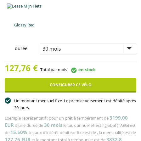
Glossy Red
durée
127,76
€
Total par mois
en stock
CONFIGURER CE VÉLO
Un montant mensuel fixe. Le premier versement est débité après
30 jours.
3199.00
Exemple représentatif : pour un prêt à tempérament de
EUR
30
mois
d'une durée de
le taux annuel effectif global (TAEG) est
15.50%
de
, le taux d'intérêt débiteur fixe est de
, la mensualité est de
127,76
EUR
3832,8
et le montant total à rembourser est de