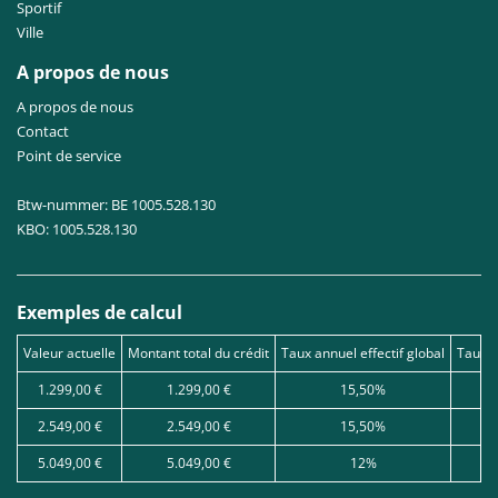
Sportif
Ville
A propos de nous
A propos de nous
Contact
Point de service
Btw-nummer: BE 1005.528.130
KBO: 1005.528.130
Exemples de calcul
Valeur actuelle
Montant total du crédit
Taux annuel effectif global
Taux d
1.299,00 €
1.299,00 €
15,50%
2.549,00 €
2.549,00 €
15,50%
5.049,00 €
5.049,00 €
12%