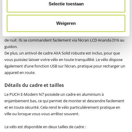
Selectie toestaan
Sécurité et praticité
La sécurité est un aspect essentiel du PUCH E-Modern N7. Le vélo est
équipé de freins à disque hydrauliques avant et arrière, puissants et
Weigeren
fiables quelles que soient les conditions météo.
Les feux LED avant et arrière assurent votre visibilité, de jour comme
de nuit. Ils se commandent facilement via l’écran LCD Ananda D16 au
guidon.
De plus, un antivol de cadre AXA Solid robuste est inclus, pour que
vous puissiez laisser votre vélo en toute tranquillité. Le vélo dispose
également d’une fonction USB sur l’écran, pratique pour recharger un
appareil en route.
Détails du cadre et tailles
Le PUCH E-Modern N7 possède un cadre en aluminium à
enjambement bas, ce qui permet de monter et descendre facilement
et en toute sécurité. Cela rend le vélo particulièrement pratique en
ville ou lorsque vous vous arrêtez souvent.
Le vélo est disponible en deux tailles de cadre :