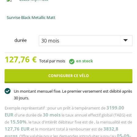
Sunrise Black Metallic Matt
durée
127,76
€
Total par mois
en stock
CONFIGURER CE VÉLO
Un montant mensuel fixe. Le premier versement est débité après
30 jours.
3199.00
Exemple représentatif : pour un prêt à tempérament de
EUR
30
mois
d'une durée de
le taux annuel effectif global (TAEG) est
15.50%
de
, le taux d'intérêt débiteur fixe est de
, la mensualité est de
127,76
EUR
3832,8
et le montant total à rembourser est de
euros
05-09-
. Offre valable pour les demandes introduites jusqu'au