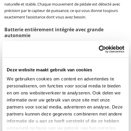
naturelle et stable. Chaque mouvement de pédale est détecté avec
précision par le capteur de puissance, ce qui vous donne toujours
exactement l’assistance dont vous avez besoin.
Batterie entièrement intégrée avec grande
autonomie
Le PUCH E-Modern N7 est équipé d’une batterie de 720 Wh
entièrement intégrée, élégamment dissimulée dans le cadre. Cela
donne au vélo non seulement une allure élégante et épurée, mais
assure aussi une parfaite répartition du poids. Avec ce puissant pack
Deze website maakt gebruik van cookies
batterie, vous bénéficiez d’une autonomie allant jusqu’à 150 km, selon
le terrain, la météo et le niveau d’assistance choisi. Cela rend le vélo
We gebruiken cookies om content en advertenties te
adapté aussi bien aux courts trajets quotidiens qu’aux longues sorties
personaliseren, om functies voor social media te bieden
aventureuses.
en om ons websiteverkeer te analyseren. Ook delen we
La recharge prend entre 4 et 6 heures, de sorte que la batterie est
informatie over uw gebruik van onze site met onze
prête après une nuit de charge.
partners voor social media, adverteren en analyse. Deze
partners kunnen deze gegevens combineren met andere
Moyeu Shimano Nexus 7 vitesses
informatie die u aan ze heeft verstrekt of die ze hebben
Le PUCH E-Modern N7 utilise un moyeu Shimano Nexus à 7 vitesses.
verzameld op basis van uw gebruik van hun services.
Ce système passe les vitesses en douceur, demande peu d’entretien et