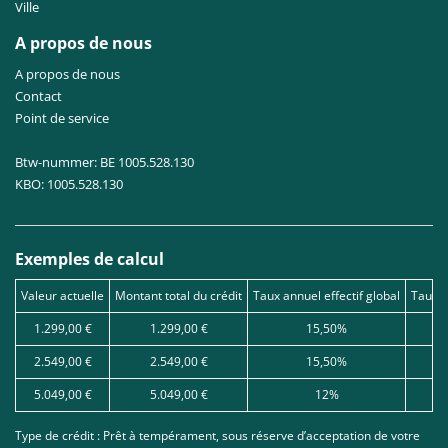
Ville
A propos de nous
A propos de nous
Contact
Point de service
Btw-nummer: BE 1005.528.130
KBO: 1005.528.130
Exemples de calcul
Valeur actuelle
Montant total du crédit
Taux annuel effectif global
Taux d
1.299,00 €
1.299,00 €
15,50%
2.549,00 €
2.549,00 €
15,50%
5.049,00 €
5.049,00 €
12%
Type de crédit : Prêt à tempérament, sous réserve d’acceptation de votre