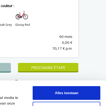
couleur :
salt Grey
Glossy Red
60 mois
0,00 €
70,17 € p.m.
PROCHAINE ÉTAPE
ire du
Pas de dépenses élevées en une
seule fois
Alles toestaan
Réponse dans un délai d'un jour
al media te
s
ouvrable à la question de savoir si
 van onze