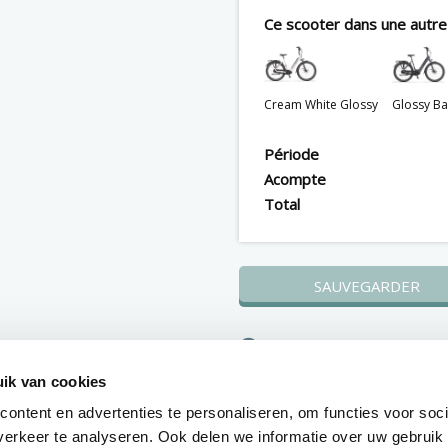
Ce scooter dans une autre 
Cream White Glossy
Glossy Ba
Période
Acompte
Total
SAUVEGARDER
Immédiatement propriéta
scooter
ik van cookies
Encaissement du premier
ontent en advertenties te personaliseren, om functies voor soci
versement après 30 jour
erkeer te analyseren. Ook delen we informatie over uw gebruik