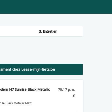
3. Entretien
ament chez Lease-mijn-fiets.be
ern N7 Sunrise Black Metallic
70,17 p.m.
€
rise Black Metallic Matt