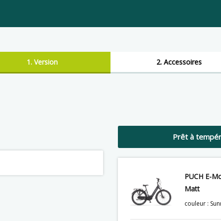
1. Version
2. Accessoires
Prêt à tempér
PUCH E-Mod
Matt
couleur : Sun