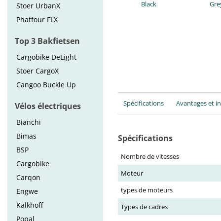
Black
Gre
Stoer UrbanX
Phatfour FLX
Top 3 Bakfietsen
Cargobike DeLight
Stoer CargoX
Cangoo Buckle Up
Spécifications
Avantages et i
Vélos électriques
Bianchi
Bimas
Spécifications
BSP
Nombre de vitesses
Cargobike
Moteur
Carqon
types de moteurs
Engwe
Kalkhoff
Types de cadres
Popal