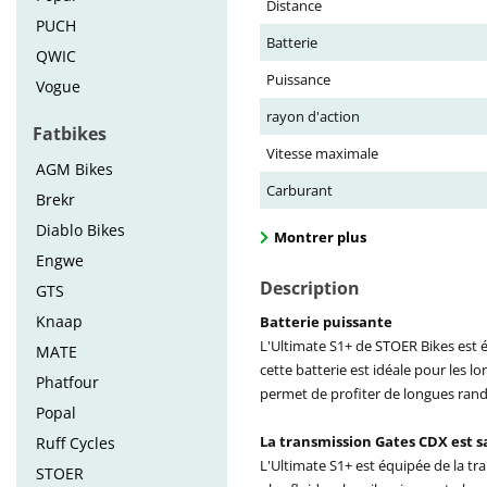
Distance
PUCH
Batterie
QWIC
Puissance
Vogue
rayon d'action
Fatbikes
Vitesse maximale
AGM Bikes
Carburant
Brekr
Diablo Bikes
Montrer plus
Engwe
Description
GTS
Knaap
Batterie puissante
L'Ultimate S1+ de STOER Bikes est 
MATE
cette batterie est idéale pour les l
Phatfour
permet de profiter de longues rando
Popal
La transmission Gates CDX est s
Ruff Cycles
L'Ultimate S1+ est équipée de la t
STOER