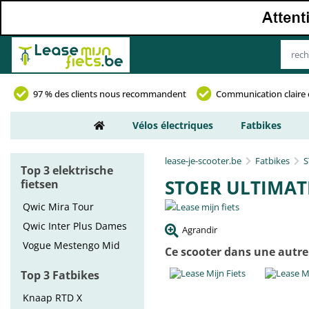
97 % des clients nous recommandent
Communication claire 
Vélos électriques
Fatbikes
lease-je-scooter.be
Fatbikes
S
Top 3 elektrische
STOER ULTIMAT
fietsen
Qwic Mira Tour
Qwic Inter Plus Dames
Agrandir
Vogue Mestengo Mid
Ce scooter dans une autre
Top 3 Fatbikes
Knaap RTD X