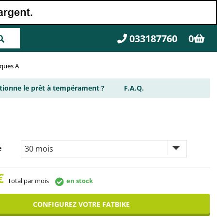
033187760
0
rques A
ionne le prêt à tempérament ?
F.A.Q.
e
€
Total par mois
en stock
CONFIGUREZ VOTRE FATBIKE