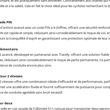
us propre, et est pratiquement sans entretien. Contrairement aux chaînes qui 
uille et à la saleté. Cela en fait le choix idéal pour les cyclistes recherchant
code PIN
 d'antivol avancé avec un code PIN à 4 chiffres, offrant une sécurité renfo
 PIN est rapide et simple, réduisant ainsi considérablement le risque de vol, e
eurs la tranquillité d'esprit en garantissant une protection optimale de leur v
plémentaire
avancé, développé en partenariat avec Tracefy, offrant une solution fiable po
res, réduisant ainsi considérablement le risque de perte permanente. Ce pa
érience de conduite encore plus sûre.
eur 2 vitesses
vitesses offre une combinaison idéale d'efficacité et de performances, parf
rmet une accélération fluide et fournit suffisamment de puissance pour conq
ce de conduite agréable sans bruit excessif.
pour deux
a selle en cuir souple de l'Ultimate S1+, conçue pour transporter deux perso