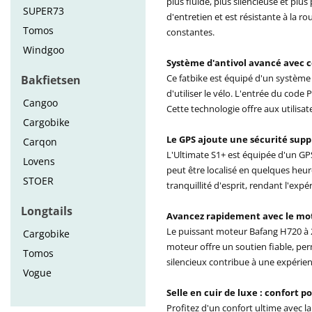
plus fluide, plus silencieuse et pl
SUPER73
d'entretien et est résistante à la ro
Tomos
constantes.
Windgoo
Système d'antivol avancé avec 
Ce fatbike est équipé d'un système
Bakfietsen
d'utiliser le vélo. L'entrée du code
Cangoo
Cette technologie offre aux utilisat
Cargobike
Le GPS ajoute une sécurité sup
Carqon
L'Ultimate S1+ est équipée d'un GPS 
Lovens
peut être localisé en quelques heu
STOER
tranquillité d'esprit, rendant l'exp
Longtails
Avancez rapidement avec le mot
Le puissant moteur Bafang H720 à 2 
Cargobike
moteur offre un soutien fiable, pe
Tomos
silencieux contribue à une expérien
Vogue
Selle en cuir de luxe : confort 
Profitez d'un confort ultime avec l