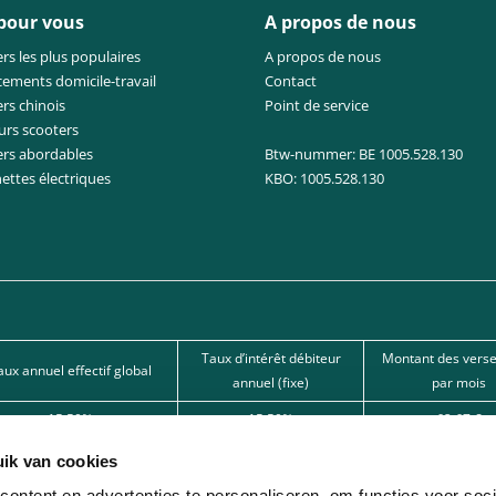
 pour vous
A propos de nous
rs les plus populaires
A propos de nous
cements domicile-travail
Contact
rs chinois
Point de service
urs scooters
ers abordables
Btw-nummer: BE 1005.528.130
nettes électriques
KBO: 1005.528.130
Taux d’intérêt débiteur
Montant des vers
aux annuel effectif global
annuel (fixe)
par mois
15,50%
15,50%
62,67 €
15,50%
15,50%
101,80 €
ik van cookies
12%
12%
166,22 € 
ontent en advertenties te personaliseren, om functies voor soci