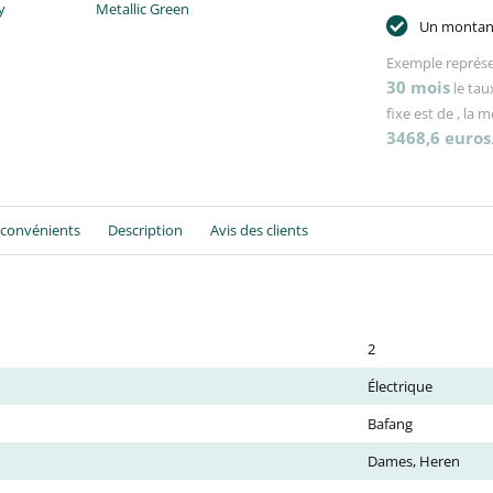
y
Metallic Green
Un montant
Exemple représe
30
mois
le tau
fixe est de
, la 
3468,6
euros
nconvénients
Description
Avis des clients
2
Électrique
Bafang
Dames, Heren