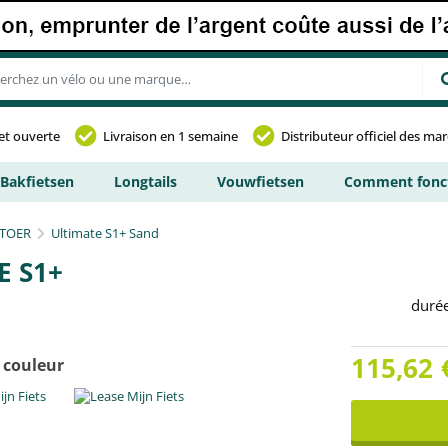
et ouverte
Livraison en 1 semaine
Distributeur officiel des ma
Bakfietsen
Longtails
Vouwfietsen
Comment fonct
TOER
Ultimate S1+ Sand
E S1+
duré
115,62
 couleur