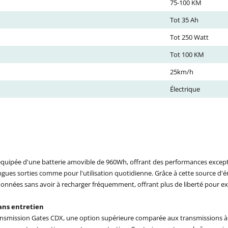
75-100 KM
Tot 35 Ah
Tot 250 Watt
Tot 100 KM
25km/h
Électrique
équipée d'une batterie amovible de 960Wh, offrant des performances excepti
ongues sorties comme pour l'utilisation quotidienne. Grâce à cette source d'én
nnées sans avoir à recharger fréquemment, offrant plus de liberté pour expl
ans entretien
ransmission Gates CDX, une option supérieure comparée aux transmissions à c