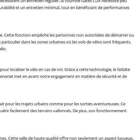
nécessitent un entretien régulier, la courroie Gates CDX nécessite peu
 la durabilité et un entretien minimal, tout en bénéficiant de performances
rcée. Cette fonction empêche les personnes non autorisées de démarrer ou
n particulier dans les zones urbaines où les vols de vélos sont fréquents.
élo.
ur localiser le vélo en cas de vol. Grâce à cette technologie, le fatbike
rtenariat met en avant notre engagement en matière de sécurité et de
ait pour les trajets urbains comme pour les sorties aventureuses. Ce
uérir facilement des terrains vallonnés. De plus, son fonctionnement
nnes. Cette selle de haute qualité offre non seulement un aspect luxueux,