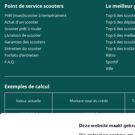
Point de service scooters
Le meilleur
Prêt (maxi)scooter à tempérament
Top 6 des scoote
Achat d'un scooter
Top 6 des dépla
Scooter prêt à rouler
Top 6 des scoote
Livraison de scooter
Top 6 des meille
Garanties des scooters
Top 6 des scoot
Entretien du scooter
Top 6 des trotti
Forfaits d’entretien
Rétro
F.A.Q.
Sportif
Ville
Exemples de calcul
Valeur actuelle
Montant total du crédit
T
1.299,00 €
1.299,00 €
2.549,00 €
2.549,00 €
Deze website maakt gebru
5.049,00 €
5.049,00 €
We gebruiken cookies om c