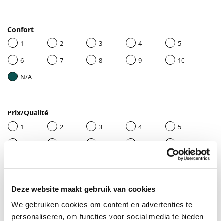
Confort
1
2
3
4
5
6
7
8
9
10
N/A
Prix/Qualité
1
2
3
4
5
6
7
8
9
10
N/A
Deze website maakt gebruik van cookies
Donnez un titre à votre avis
We gebruiken cookies om content en advertenties te
personaliseren, om functies voor social media te bieden