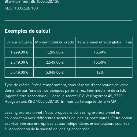
Btw-nummer: BE 1005.528.130
KBO: 1005.528.130
Exemples de calcul
Valeur actuelle
Montant total du crédit
Taux annuel effectif global
Taux d
1.299,00 €
1.299,00 €
15,50%
2.549,00 €
2.549,00 €
15,50%
5.049,00 €
5.049,00 €
12%
Type de crédit : Prêt à tempérament, sous réserve d’acceptation de votre
demande par l’une de nos banques partenaires. Intermédiaire de crédit
(agent à titre secondaire) : Lease je scooter BV, Veilingstraat 49, 2320
Hoogstraten, KBO 1005.528.130, immatriculée auprès de la FSMA.
Leasing professionnel : Nous proposons du leasing professionnel en
collaboration avec différentes sociétés de leasing partenaires. Cette option
est réservée aux entreprises et aux indépendants et est toujours soumise
à l’approbation de la société de leasing concernée.