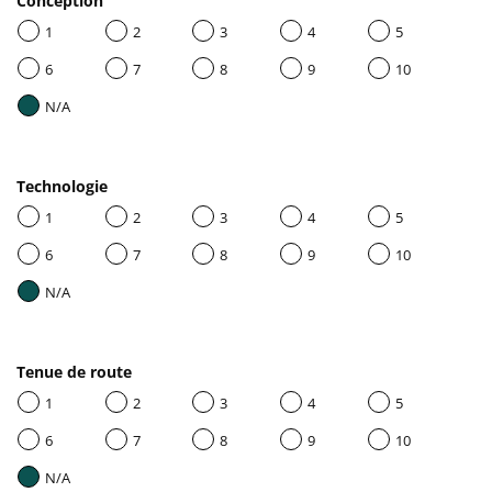
Conception
1
2
3
4
5
6
7
8
9
10
N/A
Technologie
1
2
3
4
5
6
7
8
9
10
N/A
Tenue de route
1
2
3
4
5
6
7
8
9
10
N/A