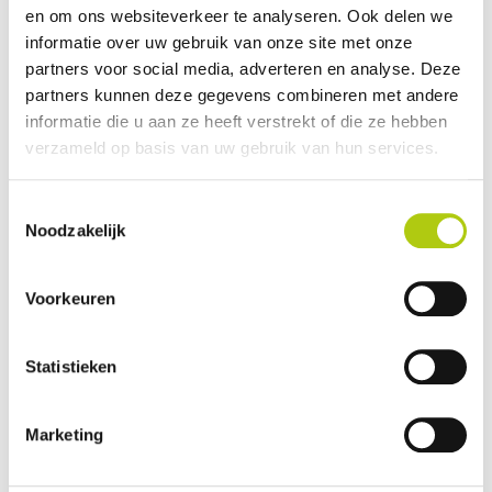
en om ons websiteverkeer te analyseren. Ook delen we
Avantages et inconvénients
informatie over uw gebruik van onze site met onze
partners voor social media, adverteren en analyse. Deze
partners kunnen deze gegevens combineren met andere
informatie die u aan ze heeft verstrekt of die ze hebben
verzameld op basis van uw gebruik van hun services.
Toestemmingsselectie
Noodzakelijk
Voorkeuren
Que pensez-vous du scooter ?
Statistieken
Marketing
Vos données