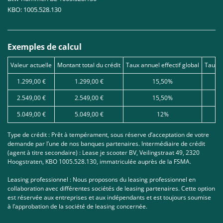
KBO: 1005.528.130
Exemples de calcul
Valeur actuelle
Montant total du crédit
Taux annuel effectif global
Taux d
1.299,00 €
1.299,00 €
15,50%
2.549,00 €
2.549,00 €
15,50%
5.049,00 €
5.049,00 €
12%
Type de crédit : Prêt à tempérament, sous réserve d’acceptation de votre
demande par l’une de nos banques partenaires. Intermédiaire de crédit
(agent à titre secondaire) : Lease je scooter BV, Veilingstraat 49, 2320
Hoogstraten, KBO 1005.528.130, immatriculée auprès de la FSMA.
Leasing professionnel : Nous proposons du leasing professionnel en
collaboration avec différentes sociétés de leasing partenaires. Cette option
est réservée aux entreprises et aux indépendants et est toujours soumise
à l’approbation de la société de leasing concernée.