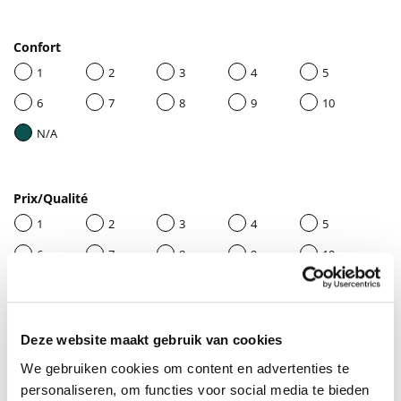
Confort
1
2
3
4
5
6
7
8
9
10
N/A
Prix/Qualité
1
2
3
4
5
6
7
8
9
10
N/A
Deze website maakt gebruik van cookies
Donnez un titre à votre avis
We gebruiken cookies om content en advertenties te
personaliseren, om functies voor social media te bieden