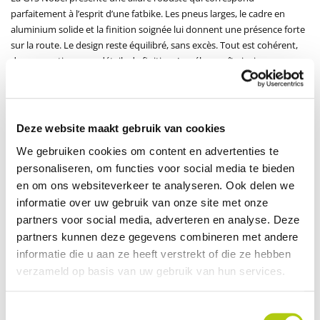
parfaitement à l’esprit d’une fatbike. Les pneus larges, le cadre en
aluminium solide et la finition soignée lui donnent une présence forte
sur la route. Le design reste équilibré, sans excès. Tout est cohérent,
des proportions aux détails de finition. Le vélo paraît ainsi non
seulement solide, mais aussi fiable et prêt pour une utilisation
quotidienne.
Confort et stabilité sur tous les types de terrain
Deze website maakt gebruik van cookies
Dès les premiers kilomètres, vous ressentez le point fort de cette
We gebruiken cookies om content en advertenties te
fatbike. La combinaison des pneus larges 4.0 et de la fourche
personaliseren, om functies voor social media te bieden
suspendue RST permet d’absorber efficacement les irrégularités de la
en om ons websiteverkeer te analyseren. Ook delen we
route. Pavés, routes abîmées ou chemins légèrement non asphaltés
informatie over uw gebruik van onze site met onze
sont franchis sans difficulté. La hauteur de selle de 82 cm rend
partners voor social media, adverteren en analyse. Deze
l’ensemble encore plus accessible. Vous gardez une bonne visibilité et
partners kunnen deze gegevens combineren met andere
vous vous sentez en sécurité lors des arrêts et des démarrages. Cela
informatie die u aan ze heeft verstrekt of die ze hebben
fait de cette version un excellent choix pour ceux qui privilégient
confort et contrôle.
verzameld op basis van uw gebruik van hun services.
Une assistance fluide et puissante
Toestemmingsselectie