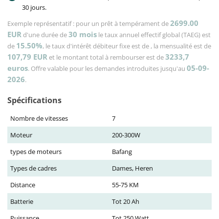
30 jours.
2699.00
Exemple représentatif : pour un prêt à tempérament de
EUR
30
mois
d'une durée de
le taux annuel effectif global (TAEG) est
15.50%
de
, le taux d'intérêt débiteur fixe est de
, la mensualité est de
107,79
EUR
3233,7
et le montant total à rembourser est de
euros
05-09-
. Offre valable pour les demandes introduites jusqu'au
2026
.
Spécifications
Nombre de vitesses
7
Moteur
200-300W
types de moteurs
Bafang
Types de cadres
Dames, Heren
Distance
55-75 KM
Batterie
Tot 20 Ah
Puissance
Tot 250 Watt