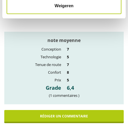
vous utiliserez naturellement chaque jour. Un choix idéal pour ceux
Weigeren
qui recherchent une fatbike électrique performante, toujours prête à
l’emploi.
note moyenne
Conception
7
Technologie
5
Tenue de route
7
Confort
8
Prix
5
Grade
6,4
(1 commentaires )
RÉDIGER UN COMMENTAIRE