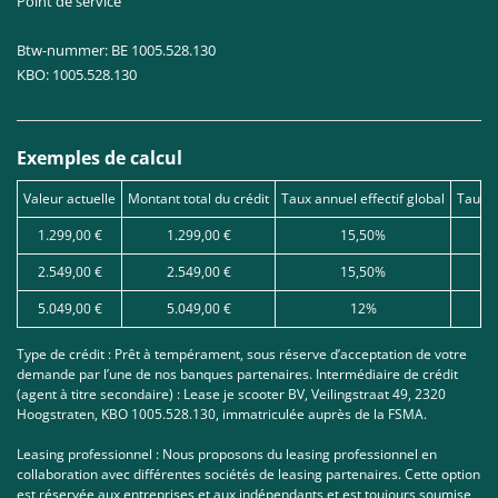
Point de service
Btw-nummer: BE 1005.528.130
KBO: 1005.528.130
Exemples de calcul
Valeur actuelle
Montant total du crédit
Taux annuel effectif global
Taux d
1.299,00 €
1.299,00 €
15,50%
2.549,00 €
2.549,00 €
15,50%
5.049,00 €
5.049,00 €
12%
Type de crédit : Prêt à tempérament, sous réserve d’acceptation de votre
demande par l’une de nos banques partenaires. Intermédiaire de crédit
(agent à titre secondaire) : Lease je scooter BV, Veilingstraat 49, 2320
Hoogstraten, KBO 1005.528.130, immatriculée auprès de la FSMA.
Leasing professionnel : Nous proposons du leasing professionnel en
collaboration avec différentes sociétés de leasing partenaires. Cette option
est réservée aux entreprises et aux indépendants et est toujours soumise