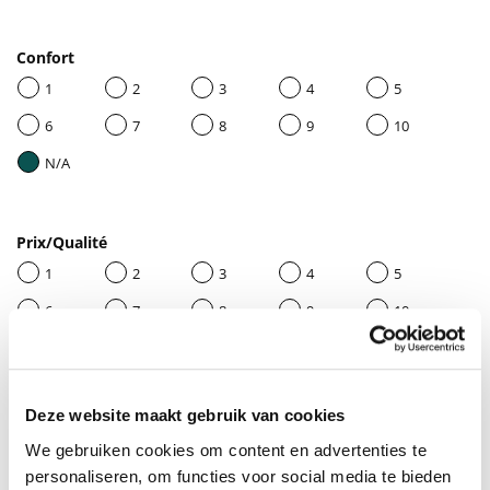
Confort
1
2
3
4
5
6
7
8
9
10
N/A
Prix/Qualité
1
2
3
4
5
6
7
8
9
10
N/A
Deze website maakt gebruik van cookies
Donnez un titre à votre avis
We gebruiken cookies om content en advertenties te
personaliseren, om functies voor social media te bieden