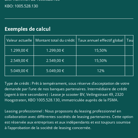
KBO: 1005.528.130
Exemples de calcul
Valeur actuelle
Montant total du crédit
Taux annuel effectif global
Taux d
1.299,00 €
1.299,00 €
15,50%
2.549,00 €
2.549,00 €
15,50%
5.049,00 €
5.049,00 €
12%
Type de crédit : Prêt à tempérament, sous réserve d’acceptation de votre
demande par l’une de nos banques partenaires. Intermédiaire de crédit
(agent à titre secondaire) : Lease je scooter BV, Veilingstraat 49, 2320
Hoogstraten, KBO 1005.528.130, immatriculée auprès de la FSMA.
Leasing professionnel : Nous proposons du leasing professionnel en
collaboration avec différentes sociétés de leasing partenaires. Cette option
est réservée aux entreprises et aux indépendants et est toujours soumise
à l’approbation de la société de leasing concernée.