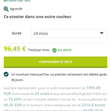
Agrandir
Ce scooter dans une autre couleur
durée
96,45
€
Total par mois
en stock
CONFIGURER CE VÉLO
Un montant mensuel fixe. Le premier versement est débité après
30 jours.
1999.00
Exemple représentatif : pour un prêt à tempérament de
EUR
24
mois
d'une durée de
le taux annuel effectif global (TAEG) est
15.50%
de
, le taux d'intérêt débiteur fixe est de
, la mensualité est de
96,45
EUR
2314,8
euros
et le montant total à rembourser est de
.
09-09-2026
Offre valable pour les demandes introduites jusqu'au
.