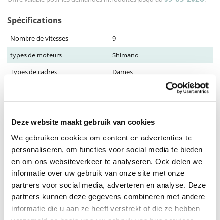
Spécifications
Nombre de vitesses
9
types de moteurs
Shimano
Types de cadres
Dames
Frame maat
43 cm, 47 cm
Batterie
417 Wh
Deze website maakt gebruik van cookies
Montrer plus
We gebruiken cookies om content en advertenties te
Description
personaliseren, om functies voor social media te bieden
en om ons websiteverkeer te analyseren. Ook delen we
Le Bianchi T-Tronik C DB X5/X7 9S est un vélo électrique moderne qui
informatie over uw gebruik van onze site met onze
garantit une conduite confortable, puissante et élégante en ville. Avec
partners voor social media, adverteren en analyse. Deze
un moteur Shimano, une transmission 9 vitesses et des freins à disque
partners kunnen deze gegevens combineren met andere
hydrauliques, c'est le choix idéal pour les aventures urbaines.
informatie die u aan ze heeft verstrekt of die ze hebben