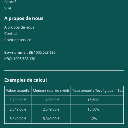
Sportif
Ville
A propos de nous
A propos de nous
Contact
Point de service
Btw-nummer: BE 1005.528.130
KBO: 1005.528.130
Exemples de calcul
Valeur actuelle
Montant total du crédit
Taux annuel effectif global
Taux d
1.299,00 €
1.299,00 €
15,50%
2.549,00 €
2.549,00 €
15,50%
5.049,00 €
5.049,00 €
12%