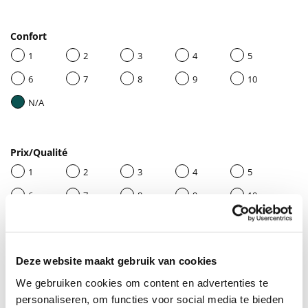
Confort
1
2
3
4
5
6
7
8
9
10
N/A
Prix/Qualité
1
2
3
4
5
6
7
8
9
10
N/A
Deze website maakt gebruik van cookies
Donnez un titre à votre avis
We gebruiken cookies om content en advertenties te
personaliseren, om functies voor social media te bieden