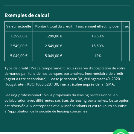
Exemples de calcul
Valeur actuelle
Montant total du crédit
Taux annuel effectif global
Taux d
1.299,00 €
1.299,00 €
15,50%
2.549,00 €
2.549,00 €
15,50%
5.049,00 €
5.049,00 €
12%
Type de crédit : Prêt à tempérament, sous réserve d’acceptation de votre
demande par l’une de nos banques partenaires. Intermédiaire de crédit
(agent à titre secondaire) : Lease je scooter BV, Veilingstraat 49, 2320
Hoogstraten, KBO 1005.528.130, immatriculée auprès de la FSMA.
Leasing professionnel : Nous proposons du leasing professionnel en
collaboration avec différentes sociétés de leasing partenaires. Cette option
est réservée aux entreprises et aux indépendants et est toujours soumise
à l’approbation de la société de leasing concernée.