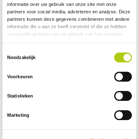
Vitesse maximale
25km/h
informatie over uw gebruik van onze site met onze
partners voor social media, adverteren en analyse. Deze
Carburant
Électrique
partners kunnen deze gegevens combineren met andere
Poids (kg)
27 kg
informatie die u aan ze heeft verstrekt of die ze hebben
verzameld op basis van uw gebruik van hun services.
Montrer plus
Toestemmingsselectie
Description
Noodzakelijk
Voorkeuren
Avis des clients super73 z miami
Pour super73 z miami n'ont pas d'avis
Statistieken
RÉDIGER UN COMMENTAIRE
Marketing
97 % des clients nous recommandent