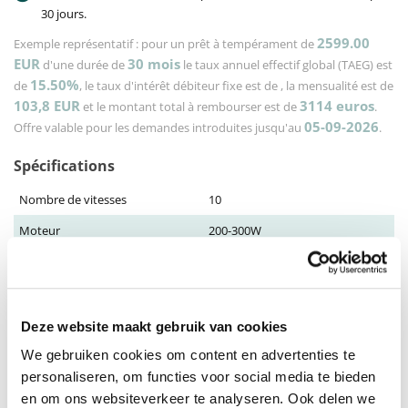
30 jours.
2599.00
Exemple représentatif : pour un prêt à tempérament de
EUR
30
mois
d'une durée de
le taux annuel effectif global (TAEG) est
15.50%
de
, le taux d'intérêt débiteur fixe est de
, la mensualité est de
103,8
EUR
3114
euros
et le montant total à rembourser est de
.
05-09-2026
Offre valable pour les demandes introduites jusqu'au
.
Spécifications
Nombre de vitesses
10
Moteur
200-300W
Types de cadres
Dames, Heren
Distance
55-75 KM
Batterie
Tot 35 Ah
Deze website maakt gebruik van cookies
Puissance
Tot 250 Watt
We gebruiken cookies om content en advertenties te
personaliseren, om functies voor social media te bieden
rayon d'action
Tot 100 KM
en om ons websiteverkeer te analyseren. Ook delen we