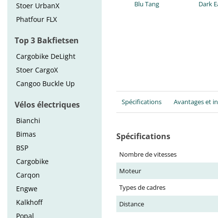
Blu Tang
Dark E
Stoer UrbanX
Phatfour FLX
Top 3 Bakfietsen
Cargobike DeLight
Stoer CargoX
Cangoo Buckle Up
Spécifications
Avantages et i
Vélos électriques
Bianchi
Bimas
Spécifications
BSP
Nombre de vitesses
Cargobike
Moteur
Carqon
Types de cadres
Engwe
Kalkhoff
Distance
Popal