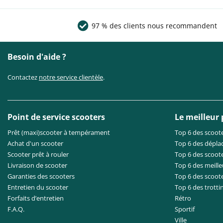
97 % des clients nous recommandent
Besoin d'aide ?
Contactez
notre service clientèle
.
Point de service scooters
Le meilleur
Prêt (maxi)scooter à tempérament
Top 6 des scoote
Achat d'un scooter
Top 6 des dépla
Scooter prêt à rouler
Top 6 des scoote
Livraison de scooter
Top 6 des meille
Garanties des scooters
Top 6 des scoot
Entretien du scooter
Top 6 des trotti
Forfaits d’entretien
Rétro
F.A.Q.
Sportif
Ville