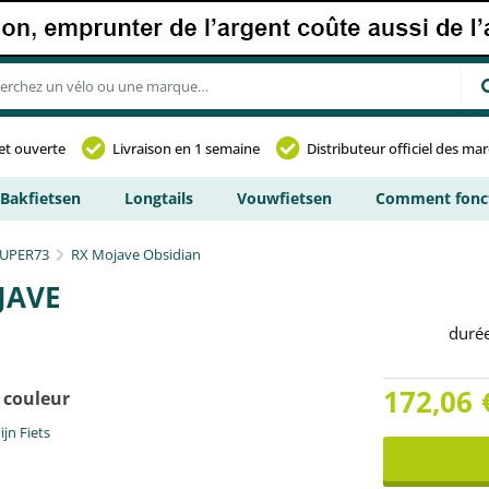
et ouverte
Livraison en 1 semaine
Distributeur officiel des ma
Bakfietsen
Longtails
Vouwfietsen
Comment fonct
UPER73
RX Mojave Obsidian
JAVE
duré
172,06
 couleur