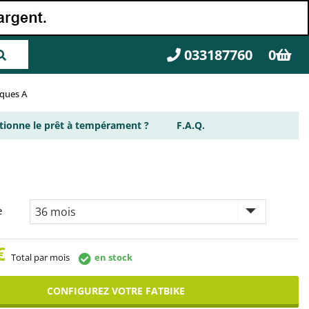
033187760
0
rques A
ionne le prêt à tempérament ?
F.A.Q.
e
€
Total par mois
en stock
CONFIGUREZ VOTRE FATBIKE