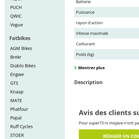
Batterie
PUCH
Puissance
QWIC
rayon d'action
Vogue
Vitesse maximale
Fatbikes
Carburant
AGM Bikes
Poids (kg)
Brekr
Diablo Bikes
Montrer plus
Engwe
Description
GTS
Knaap
MATE
Phatfour
Avis des clients 
Popal
Pour super73 rx mojave n'ont pa
Ruff Cycles
STOER
RÉDIGER UN CO