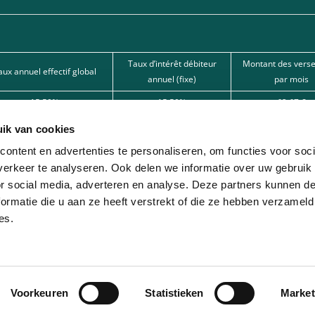
Taux d’intérêt débiteur
Montant des vers
aux annuel effectif global
annuel (fixe)
par mois
15,50%
15,50%
62,67 €
15,50%
15,50%
101,80 €
ik van cookies
12%
12%
166,22 € 
ontent en advertenties te personaliseren, om functies voor soci
erkeer te analyseren. Ook delen we informatie over uw gebruik
nde par l’une de nos banques partenaires. Intermédiaire de crédit (agent à titre
or social media, adverteren en analyse. Deze partners kunnen 
ormatie die u aan ze heeft verstrekt of die ze hebben verzameld
ion avec différentes sociétés de leasing partenaires. Cette option est réservée 
es.
Voorkeuren
Statistieken
Market
© 2026 - Lease-Je-Scooter.be