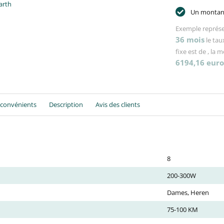
arth
Un montant
Exemple représe
36
mois
le tau
fixe est de
, la 
6194,16
euro
nconvénients
Description
Avis des clients
8
200-300W
Dames, Heren
75-100 KM