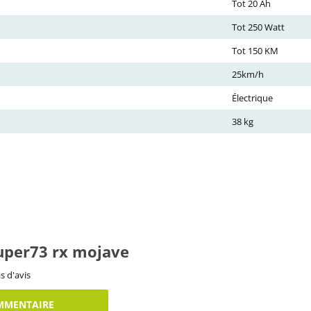
Tot 20 Ah
Tot 250 Watt
Tot 150 KM
25km/h
Électrique
38 kg
super73 rx mojave
s d'avis
MMENTAIRE