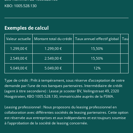
KBO: 1005.528.130
Exemples de calcul
Valeur actuelle
Montant total du crédit
Taux annuel effectif global
Taux d
1.299,00 €
1.299,00 €
15,50%
2.549,00 €
2.549,00 €
15,50%
5.049,00 €
5.049,00 €
12%
Type de crédit : Prêt à tempérament, sous réserve d’acceptation de votre
demande par l’une de nos banques partenaires. Intermédiaire de crédit
(agent à titre secondaire) : Lease je scooter BV, Veilingstraat 49, 2320
Hoogstraten, KBO 1005.528.130, immatriculée auprès de la FSMA.
Leasing professionnel : Nous proposons du leasing professionnel en
collaboration avec différentes sociétés de leasing partenaires. Cette option
est réservée aux entreprises et aux indépendants et est toujours soumise
à l’approbation de la société de leasing concernée.