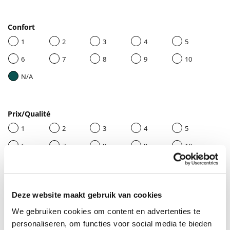
Confort
1
2
3
4
5
6
7
8
9
10
N/A
Prix/Qualité
1
2
3
4
5
6
7
8
9
10
N/A
Deze website maakt gebruik van cookies
Donnez un titre à votre avis
We gebruiken cookies om content en advertenties te
personaliseren, om functies voor social media te bieden