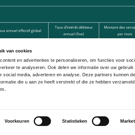
Taux d’intérêt débiteur
Montant des vers
aux annuel effectif global
annuel (fixe)
par mois
15,50%
15,50%
62,67 €
ik van cookies
15,50%
15,50%
101,80 €
ontent en advertenties te personaliseren, om functies voor soci
12%
12%
166,22 € 
erkeer te analyseren. Ook delen we informatie over uw gebruik
or social media, adverteren en analyse. Deze partners kunnen 
nde par l’une de nos banques partenaires. Intermédiaire de crédit (agent à titre
ormatie die u aan ze heeft verstrekt of die ze hebben verzameld
es.
ion avec différentes sociétés de leasing partenaires. Cette option est réservée 
Voorkeuren
Statistieken
Market
© 2026 - Lease-Je-Scooter.be