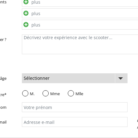
ents
er ?
 âge
M.
Mme
Mlle
tre*
nom
mail