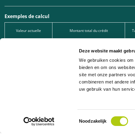
Exemples de calcul
Valeur actuelle
Montant total du crédit
T
1.299,00 €
1.299,00 €
Deze website maakt gebru
2.549,00 €
2.549,00 €
We gebruiken cookies om c
5.049,00 €
5.049,00 €
bieden en om ons websitev
site met onze partners vo
Type de crédit : Prêt à tempérament, sous réserve d’acceptation de votre dema
1005.528.130, immatriculée auprès de la FSMA.
combineren met andere inf
uw gebruik van hun servic
Leasing professionnel : Nous proposons du leasing professionnel en collaborat
la société de leasing concernée.
Toestemmingsselectie
Noodzakelijk