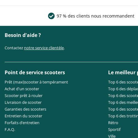
97 % des clients nous recommandent
Besoin d'aide ?
Contactez
notre service clientèle
.
Point de service scooters
Le meilleur
Prêt (maxi)scooter à tempérament
Top 6 des scoote
Achat d'un scooter
Top 6 des dépla
Scooter prêt à rouler
Top 6 des scoote
Livraison de scooter
Top 6 des meille
Garanties des scooters
Top 6 des scoot
Entretien du scooter
Top 6 des trotti
Forfaits d’entretien
Rétro
F.A.Q.
Sportif
Ville