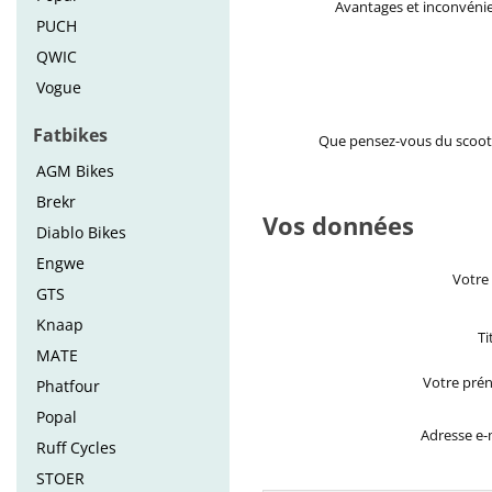
Avantages et inconvéni
PUCH
QWIC
Vogue
Fatbikes
Que pensez-vous du scoot
AGM Bikes
Brekr
Vos données
Diablo Bikes
Engwe
Votre
GTS
Knaap
Ti
MATE
Votre pré
Phatfour
Popal
Adresse e-
Ruff Cycles
STOER