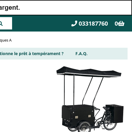
033187760
0
rques A
ionne le prêt à tempérament ?
F.A.Q.