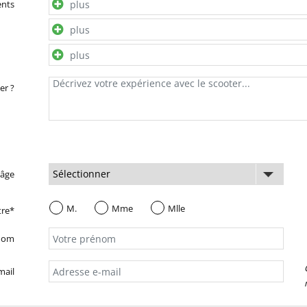
ents
er ?
 âge
M.
Mme
Mlle
tre*
nom
mail