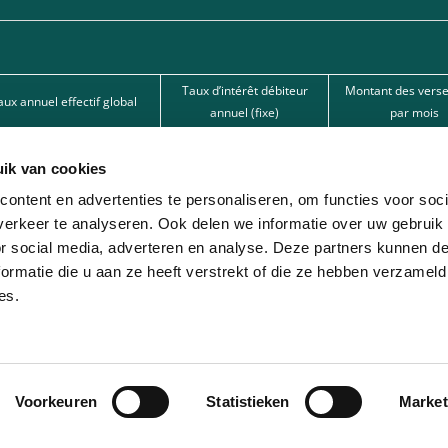
Taux d’intérêt débiteur
Montant des vers
aux annuel effectif global
annuel (fixe)
par mois
15,50%
15,50%
62,67 €
ik van cookies
15,50%
15,50%
101,80 €
ontent en advertenties te personaliseren, om functies voor soci
12%
12%
166,22 € 
erkeer te analyseren. Ook delen we informatie over uw gebruik
or social media, adverteren en analyse. Deze partners kunnen 
nde par l’une de nos banques partenaires. Intermédiaire de crédit (agent à titre
ormatie die u aan ze heeft verstrekt of die ze hebben verzameld
es.
ion avec différentes sociétés de leasing partenaires. Cette option est réservée 
Voorkeuren
Statistieken
Market
© 2026 - Lease-Je-Scooter.be