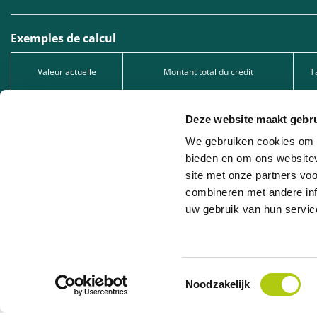
Exemples de calcul
Valeur actuelle
Montant total du crédit
T
1.299,00 €
1.299,00 €
Deze website maakt gebru
2.549,00 €
2.549,00 €
We gebruiken cookies om c
5.049,00 €
5.049,00 €
bieden en om ons websitev
site met onze partners vo
Type de crédit : Prêt à tempérament, sous réserve d’acceptation de votre dema
1005.528.130, immatriculée auprès de la FSMA.
combineren met andere inf
uw gebruik van hun servic
Leasing professionnel : Nous proposons du leasing professionnel en collaborat
la société de leasing concernée.
Toestemmingsselectie
Noodzakelijk