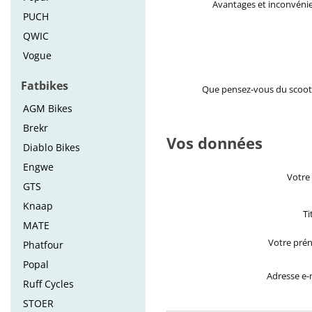
Avantages et inconvéni
PUCH
QWIC
Vogue
Fatbikes
Que pensez-vous du scoot
AGM Bikes
Brekr
Vos données
Diablo Bikes
Engwe
Votre
GTS
Knaap
Ti
MATE
Votre pré
Phatfour
Popal
Adresse e-
Ruff Cycles
STOER