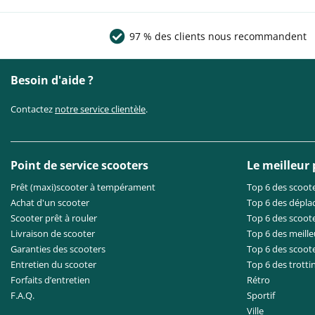
97 % des clients nous recommandent
Besoin d'aide ?
Contactez
notre service clientèle
.
Point de service scooters
Le meilleur
Prêt (maxi)scooter à tempérament
Top 6 des scoote
Achat d'un scooter
Top 6 des dépla
Scooter prêt à rouler
Top 6 des scoote
Livraison de scooter
Top 6 des meille
Garanties des scooters
Top 6 des scoot
Entretien du scooter
Top 6 des trotti
Forfaits d’entretien
Rétro
F.A.Q.
Sportif
Ville