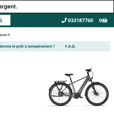
033187760
0
rques A
ionne le prêt à tempérament ?
F.A.Q.