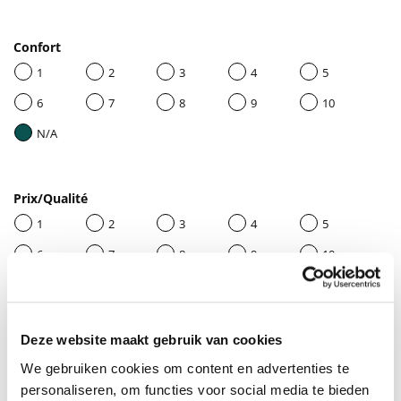
Confort
1
2
3
4
5
6
7
8
9
10
N/A
Prix/Qualité
1
2
3
4
5
6
7
8
9
10
N/A
Deze website maakt gebruik van cookies
Donnez un titre à votre avis
We gebruiken cookies om content en advertenties te
personaliseren, om functies voor social media te bieden