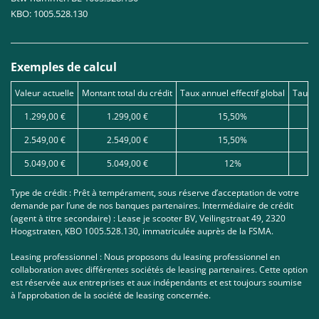
KBO: 1005.528.130
Exemples de calcul
Valeur actuelle
Montant total du crédit
Taux annuel effectif global
Taux d
1.299,00 €
1.299,00 €
15,50%
2.549,00 €
2.549,00 €
15,50%
5.049,00 €
5.049,00 €
12%
Type de crédit : Prêt à tempérament, sous réserve d’acceptation de votre
demande par l’une de nos banques partenaires. Intermédiaire de crédit
(agent à titre secondaire) : Lease je scooter BV, Veilingstraat 49, 2320
Hoogstraten, KBO 1005.528.130, immatriculée auprès de la FSMA.
Leasing professionnel : Nous proposons du leasing professionnel en
collaboration avec différentes sociétés de leasing partenaires. Cette option
est réservée aux entreprises et aux indépendants et est toujours soumise
à l’approbation de la société de leasing concernée.