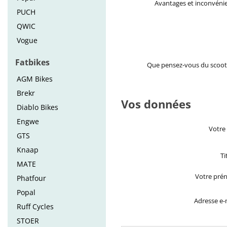
Avantages et inconvéni
PUCH
QWIC
Vogue
Fatbikes
Que pensez-vous du scoot
AGM Bikes
Brekr
Vos données
Diablo Bikes
Engwe
Votre
GTS
Knaap
Ti
MATE
Votre pré
Phatfour
Popal
Adresse e-
Ruff Cycles
STOER