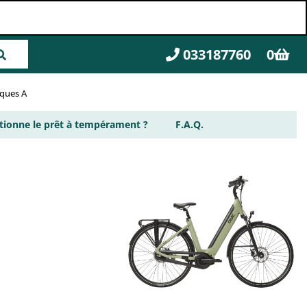
033187760
0
rques A
ionne le prêt à tempérament ?
F.A.Q.