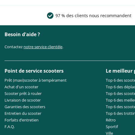
97 % des clients nous recommandent
Besoin d'aide ?
Contactez
notre service clientèle
.
Point de service scooters
Le meilleur
Prêt (maxi)scooter à tempérament
Top 6 des scoote
Achat d'un scooter
Top 6 des dépla
Scooter prêt à rouler
Top 6 des scoote
Livraison de scooter
Top 6 des meille
Garanties des scooters
Top 6 des scoot
Entretien du scooter
Top 6 des trotti
Forfaits d’entretien
Rétro
F.A.Q.
Sportif
Ville