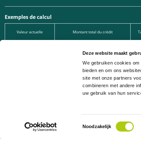
Exemples de calcul
Valeur actuelle
Montant total du crédit
T
1.299,00 €
1.299,00 €
Deze website maakt gebru
2.549,00 €
2.549,00 €
We gebruiken cookies om c
5.049,00 €
5.049,00 €
bieden en om ons websitev
site met onze partners vo
Type de crédit : Prêt à tempérament, sous réserve d’acceptation de votre dema
1005.528.130, immatriculée auprès de la FSMA.
combineren met andere inf
uw gebruik van hun servic
Leasing professionnel : Nous proposons du leasing professionnel en collaborat
la société de leasing concernée.
Toestemmingsselectie
Noodzakelijk