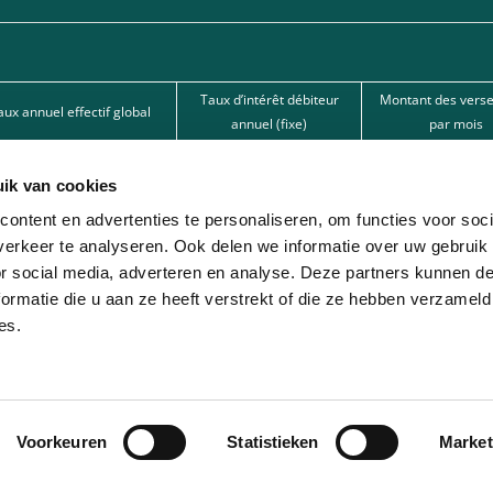
Taux d’intérêt débiteur
Montant des vers
aux annuel effectif global
annuel (fixe)
par mois
15,50%
15,50%
62,67 €
ik van cookies
15,50%
15,50%
101,80 €
ontent en advertenties te personaliseren, om functies voor soci
12%
12%
166,22 € 
erkeer te analyseren. Ook delen we informatie over uw gebruik
or social media, adverteren en analyse. Deze partners kunnen 
nde par l’une de nos banques partenaires. Intermédiaire de crédit (agent à titre
ormatie die u aan ze heeft verstrekt of die ze hebben verzameld
es.
ion avec différentes sociétés de leasing partenaires. Cette option est réservée 
Voorkeuren
Statistieken
Market
© 2026 - Lease-Je-Scooter.be