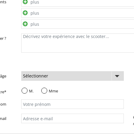
ents
er ?
 âge
M.
Mme
tre*
nom
mail