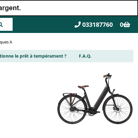
033187760
0
rques A
ionne le prêt à tempérament ?
F.A.Q.