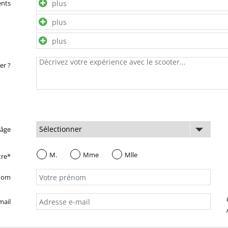
ents
er ?
 âge
M.
Mme
Mlle
tre*
nom
mail