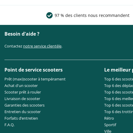
97 % des clients nous recommandent
Besoin d'aide ?
Contactez
notre service clientèle
.
Point de service scooters
Le meilleur
Prêt (maxi)scooter à tempérament
Top 6 des scoote
Achat d'un scooter
Top 6 des dépla
Scooter prêt à rouler
Top 6 des scoote
Livraison de scooter
Top 6 des meille
Garanties des scooters
Top 6 des scoot
Entretien du scooter
Top 6 des trotti
Forfaits d’entretien
Rétro
F.A.Q.
Sportif
Ville