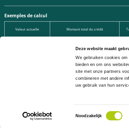
Exemples de calcul
Valeur actuelle
Montant total du crédit
T
1.299,00 €
1.299,00 €
Deze website maakt gebru
2.549,00 €
2.549,00 €
We gebruiken cookies om c
5.049,00 €
5.049,00 €
bieden en om ons websitev
site met onze partners vo
Type de crédit : Prêt à tempérament, sous réserve d’acceptation de votre dema
1005.528.130, immatriculée auprès de la FSMA.
combineren met andere inf
uw gebruik van hun servic
Leasing professionnel : Nous proposons du leasing professionnel en collaborat
la société de leasing concernée.
Toestemmingsselectie
Noodzakelijk