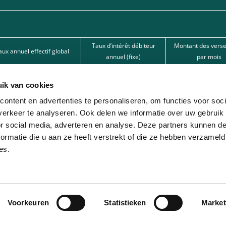
Taux d’intérêt débiteur
Montant des vers
aux annuel effectif global
annuel (fixe)
par mois
15,50%
15,50%
62,67 €
ik van cookies
15,50%
15,50%
101,80 €
ontent en advertenties te personaliseren, om functies voor soci
12%
12%
166,22 € 
erkeer te analyseren. Ook delen we informatie over uw gebruik
or social media, adverteren en analyse. Deze partners kunnen 
nde par l’une de nos banques partenaires. Intermédiaire de crédit (agent à titre
ormatie die u aan ze heeft verstrekt of die ze hebben verzameld
es.
ion avec différentes sociétés de leasing partenaires. Cette option est réservée 
Voorkeuren
Statistieken
Market
© 2026 - Lease-Je-Scooter.be