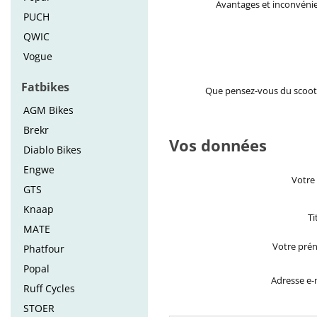
Avantages et inconvéni
PUCH
QWIC
Vogue
Fatbikes
Que pensez-vous du scoot
AGM Bikes
Brekr
Vos données
Diablo Bikes
Engwe
Votre
GTS
Knaap
Ti
MATE
Votre pré
Phatfour
Popal
Adresse e-
Ruff Cycles
STOER