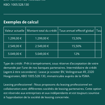
KBO: 1005.528.130
Exemples de calcul
Valeur actuelle
Montant total du crédit
Taux annuel effectif global
Taux d
1.299,00 €
1.299,00 €
15,50%
2.549,00 €
2.549,00 €
15,50%
5.049,00 €
5.049,00 €
12%
Type de crédit : Prêt à tempérament, sous réserve d’acceptation de votre
demande par l’une de nos banques partenaires. Intermédiaire de crédit
(agent à titre secondaire) : Lease je scooter BV, Veilingstraat 49, 2320
Hoogstraten, KBO 1005.528.130, immatriculée auprès de la FSMA.
Leasing professionnel : Nous proposons du leasing professionnel en
collaboration avec différentes sociétés de leasing partenaires. Cette option
est réservée aux entreprises et aux indépendants et est toujours soumise
à l’approbation de la société de leasing concernée.