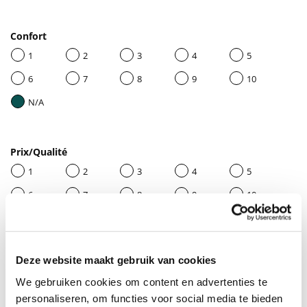
Confort
1
2
3
4
5
6
7
8
9
10
N/A
Prix/Qualité
1
2
3
4
5
6
7
8
9
10
N/A
Deze website maakt gebruik van cookies
Donnez un titre à votre avis
We gebruiken cookies om content en advertenties te
personaliseren, om functies voor social media te bieden