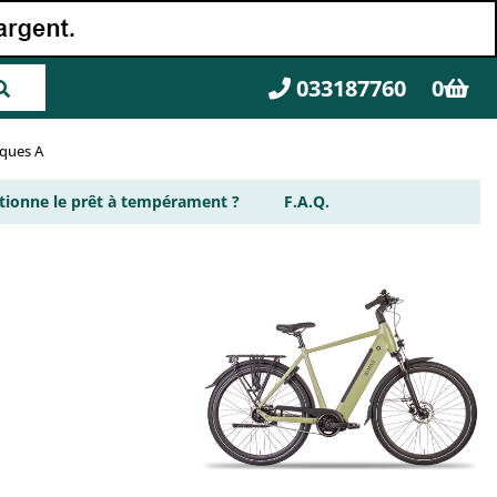
033187760
0
rques A
ionne le prêt à tempérament ?
F.A.Q.