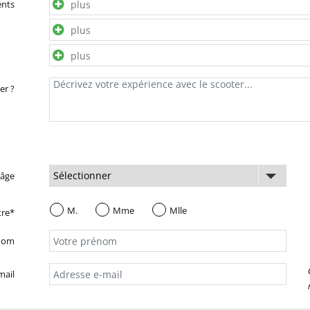
ents
er ?
 âge
M.
Mme
Mlle
tre*
nom
mail