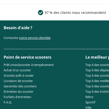
97 % des clients nous recommandent
Besoin d'aide ?
Contactez
notre service clientèle
.
Point de service scooters
Le meilleur
Prêt (maxi)scooter à tempérament
Top 6 des scoote
Achat d'un scooter
Top 6 des dépla
Scooter prêt à rouler
Top 6 des scoote
Livraison de scooter
Top 6 des meille
Garanties des scooters
Top 6 des scoot
Entretien du scooter
Top 6 des trotti
Forfaits d’entretien
Rétro
F.A.Q.
Sportif
Ville