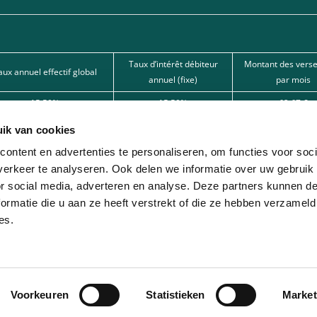
Taux d’intérêt débiteur
Montant des vers
aux annuel effectif global
annuel (fixe)
par mois
15,50%
15,50%
62,67 €
15,50%
15,50%
101,80 €
ik van cookies
12%
12%
166,22 € 
ontent en advertenties te personaliseren, om functies voor soci
erkeer te analyseren. Ook delen we informatie over uw gebruik
nde par l’une de nos banques partenaires. Intermédiaire de crédit (agent à titre
or social media, adverteren en analyse. Deze partners kunnen 
ormatie die u aan ze heeft verstrekt of die ze hebben verzameld
ion avec différentes sociétés de leasing partenaires. Cette option est réservée 
es.
Voorkeuren
Statistieken
Market
© 2026 - Lease-Je-Scooter.be