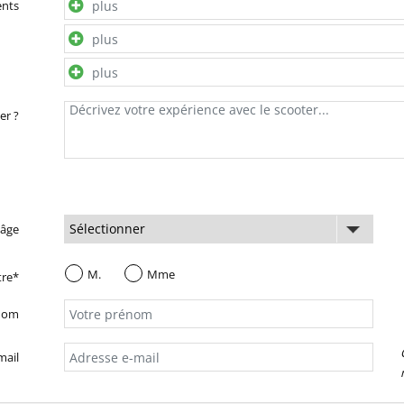
ents
er ?
 âge
M.
Mme
tre*
nom
mail