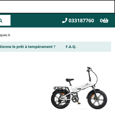
033187760
0
rques A
ionne le prêt à tempérament ?
F.A.Q.