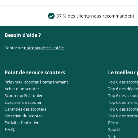
97 % des clients nous recommandent
Besoin d'aide ?
Contactez
notre service clientèle
.
Point de service scooters
Le meilleur
Prêt (maxi)scooter à tempérament
Top 6 des scoote
Achat d'un scooter
Top 6 des dépla
Scooter prêt à rouler
Top 6 des scoote
Livraison de scooter
Top 6 des meille
Garanties des scooters
Top 6 des scoot
Entretien du scooter
Top 6 des trotti
Forfaits d’entretien
Rétro
F.A.Q.
Sportif
Ville