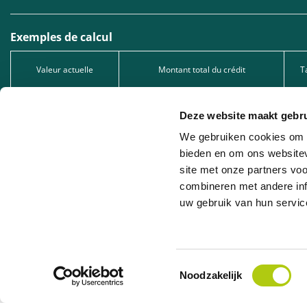
Exemples de calcul
Valeur actuelle
Montant total du crédit
T
1.299,00 €
1.299,00 €
Deze website maakt gebru
2.549,00 €
2.549,00 €
We gebruiken cookies om c
5.049,00 €
5.049,00 €
bieden en om ons websitev
site met onze partners vo
Type de crédit : Prêt à tempérament, sous réserve d’acceptation de votre dema
1005.528.130, immatriculée auprès de la FSMA.
combineren met andere inf
uw gebruik van hun servic
Leasing professionnel : Nous proposons du leasing professionnel en collaborat
la société de leasing concernée.
Toestemmingsselectie
Noodzakelijk