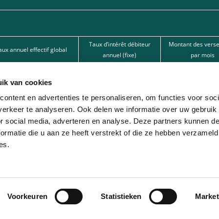
Taux d’intérêt débiteur
Montant des vers
aux annuel effectif global
annuel (fixe)
par mois
15,50%
15,50%
62,67 €
ik van cookies
15,50%
15,50%
101,80 €
ontent en advertenties te personaliseren, om functies voor soci
12%
12%
166,22 € 
erkeer te analyseren. Ook delen we informatie over uw gebruik
or social media, adverteren en analyse. Deze partners kunnen 
nde par l’une de nos banques partenaires. Intermédiaire de crédit (agent à titre
ormatie die u aan ze heeft verstrekt of die ze hebben verzameld
es.
ion avec différentes sociétés de leasing partenaires. Cette option est réservée 
Voorkeuren
Statistieken
Market
© 2026 - Lease-Je-Scooter.be