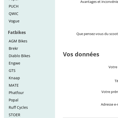
Avantages et inconvéni
PUCH
QWIC
Vogue
Fatbikes
Que pensez-vous du scoot
AGM Bikes
Brekr
Vos données
Diablo Bikes
Engwe
Votre
GTS
Knaap
Ti
MATE
Votre pré
Phatfour
Popal
Adresse e-
Ruff Cycles
STOER