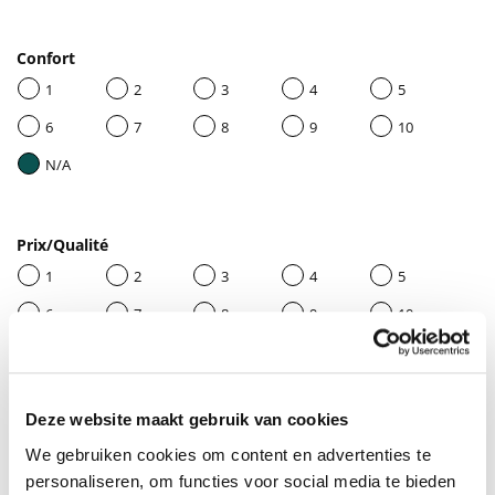
Confort
1
2
3
4
5
6
7
8
9
10
N/A
Prix/Qualité
1
2
3
4
5
6
7
8
9
10
N/A
Deze website maakt gebruik van cookies
Donnez un titre à votre avis
We gebruiken cookies om content en advertenties te
personaliseren, om functies voor social media te bieden