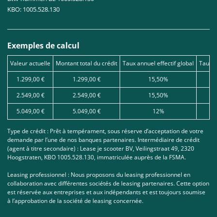
KBO: 1005.528.130
Exemples de calcul
Valeur actuelle
Montant total du crédit
Taux annuel effectif global
Taux d
1.299,00 €
1.299,00 €
15,50%
2.549,00 €
2.549,00 €
15,50%
5.049,00 €
5.049,00 €
12%
Type de crédit : Prêt à tempérament, sous réserve d’acceptation de votre
demande par l’une de nos banques partenaires. Intermédiaire de crédit
(agent à titre secondaire) : Lease je scooter BV, Veilingstraat 49, 2320
Hoogstraten, KBO 1005.528.130, immatriculée auprès de la FSMA.
Leasing professionnel : Nous proposons du leasing professionnel en
collaboration avec différentes sociétés de leasing partenaires. Cette option
est réservée aux entreprises et aux indépendants et est toujours soumise
à l’approbation de la société de leasing concernée.